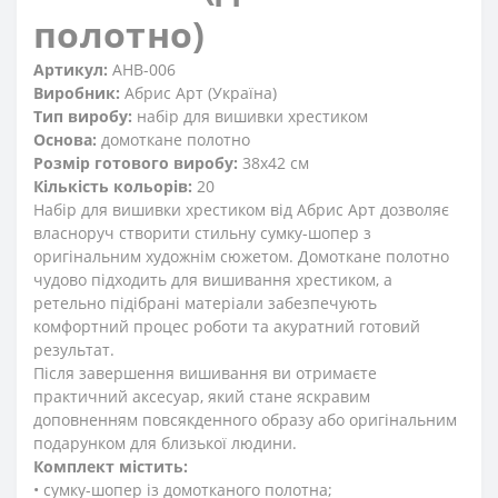
полотно)
Артикул:
AHB-006
Виробник:
Абрис Арт (Україна)
Тип виробу:
набір для вишивки хрестиком
Основа:
домоткане полотно
Розмір готового виробу:
38x42 см
Кількість кольорів:
20
Набір для вишивки хрестиком від Абрис Арт дозволяє
власноруч створити стильну сумку-шопер з
оригінальним художнім сюжетом. Домоткане полотно
чудово підходить для вишивання хрестиком, а
ретельно підібрані матеріали забезпечують
комфортний процес роботи та акуратний готовий
результат.
Після завершення вишивання ви отримаєте
практичний аксесуар, який стане яскравим
доповненням повсякденного образу або оригінальним
подарунком для близької людини.
Комплект містить:
• сумку-шопер із домотканого полотна;