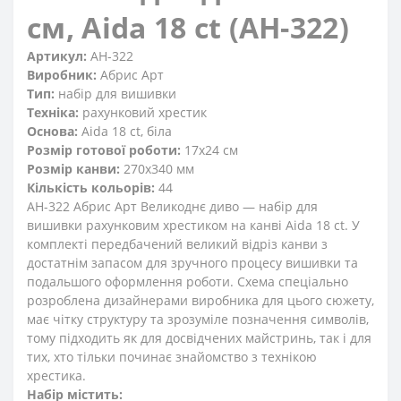
см, Aida 18 ct (АН-322)
Артикул:
AH-322
Виробник:
Абрис Арт
Тип:
набір для вишивки
Техніка:
рахунковий хрестик
Основа:
Aida 18 ct, біла
Розмір готової роботи:
17x24 см
Розмір канви:
270x340 мм
Кількість кольорів:
44
AH-322 Абрис Арт Великоднє диво — набір для
вишивки рахунковим хрестиком на канві Aida 18 ct. У
комплекті передбачений великий відріз канви з
достатнім запасом для зручного процесу вишивки та
подальшого оформлення роботи. Схема спеціально
розроблена дизайнерами виробника для цього сюжету,
має чітку структуру та зрозуміле позначення символів,
тому підходить як для досвідчених майстринь, так і для
тих, хто тільки починає знайомство з технікою
хрестика.
Набір містить: