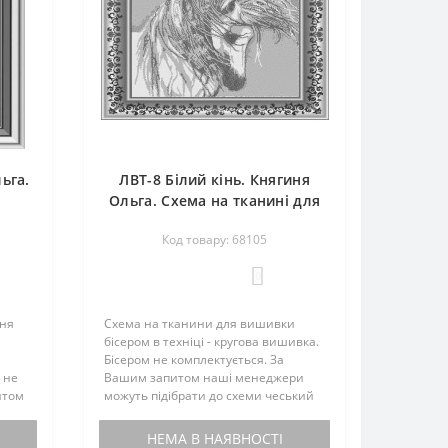
ьга.
ЛВТ-8 Білий кінь. Княгиня
я
Ольга. Схема на тканині для
вишивання бісером
Код товару: 68105
0
ння
Схема на тканини для вишивки
бісером в техніці - кругова вишивка.
Бісером не комплектується. За
 не
Вашим запитом наші менеджери
итом
можуть підібрати до схеми чеський
ати
бісер...
НЕМА В НАЯВНОСТІ