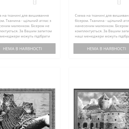
0
0
а на тканині для вишивання
Схема на тканині для вишива
ом. Тканина - щільний атлас з
бісером. Тканина - щільний атл
сеним малюнком. Бісером не
нанесеним малюнком. Бісером
лектується. За Вашим запитом
комплектується. За Вашим зап
 менеджери можуть підібрати
наші менеджери можуть підібр
еми чеський бісер...
до схеми чеський бісер...
НЕМА В НАЯВНОСТІ
НЕМА В НАЯВНОСТІ