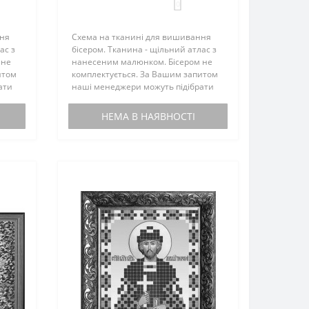
0
ння
Схема на тканині для вишивання
ас з
бісером. Тканина - щільний атлас з
 не
нанесеним малюнком. Бісером не
итом
комплектується. За Вашим запитом
ати
наші менеджери можуть підібрати
до схеми чеський бісер...
НЕМА В НАЯВНОСТІ