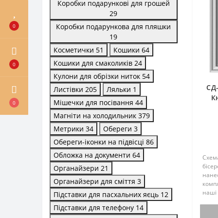
Коробки подарункові для грошей
29
Коробки подарункова для пляшки
0
19
Косметички
51
Кошики
64
Кошики для смаколиків
24
0
Кулони для обрізки ниток
54
СД-
Листівки
205
Ляльки
1
К
Мішечки для посівання
44
0
т
Магніти на холодильник
379
Метрики
34
Обереги
3
Обереги-іконки на підвісці
86
Обложка на документи
64
Схем
бісер
Органайзери
21
нане
Органайзери для сміття
3
комп
наші
Підставки для пасхальних яєць
12
до сх
Підставки для телефону
14