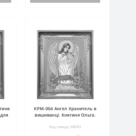
гиня
КРМ-004 Ангел Хранитель в
 для
вишиванці. Княгиня Ольга.
Схема на тканині для
Код товару: 68043
вишивання бісером