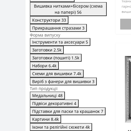
ткани
Вишивка нитками+бісером (схема
гарно
виши
на папері)
56
компл
Конструктори
33
виши
компл
Прикрашання стразами
3
мен..
Форма випуску
Інструменти та аксесуари
5
Заготовки
2.5
k
Заготовки (пошиті)
1.5
k
Набори
6.4
k
Схеми для вишивки
7.4
k
Виріб з фанери для вишивки
3
Тип продукції
Медальниці
48
Підвіси декоративні
4
Підставки для паски та крашанок
7
Картини
8.4
k
Ікони та релігійні сюжети
4
k