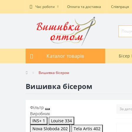
Час роботи
Оплата та доставка
Співпраця
Каталог товарів
Бісер 
Вишивка бісером
Вишивка бісером
Фільтр
Виробник
INS+
1
Louise
334
Nova Sloboda
202
Tela Artis
402