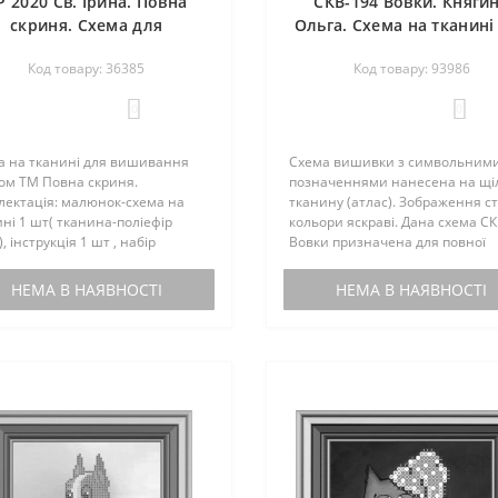
Р 2020 Св. Ірина. Повна
СКВ-194 Вовки. Княги
скриня. Схема для
Ольга. Схема на тканині
вишивання бісером
вишивання бісером
Код товару: 36385
Код товару: 93986
0
0
а на тканині для вишивання
Схема вишивки з символьним
ом ТМ Повна скриня.
позначеннями нанесена на щі
лектація: малюнок-схема на
тканину (атлас). Зображення ст
ні 1 шт( тканина-поліефір
кольори яскраві. Дана схема С
, інструкція 1 шт , набір
Вовки призначена для повної
ом не
зашиття бісером. Бісер в комле
лектується.Расшифровка
входить. Але при бажанні наші
НЕМА В НАЯВНОСТІ
НЕМА В НАЯВНОСТІ
у(Preciosa): №Номер
менеджери можуть укомпле..
руВага,грам 1 47102 8 2 46..