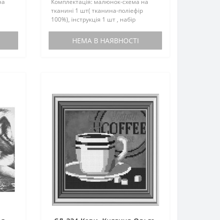
на
Комплектація: малюнок-схема на
тканині 1 шт( тканина-поліефір
100%), інструкція 1 шт , набір
бісером не
комплектується.Расшифровка
НЕМА В НАЯВНОСТІ
бісеру(Preciosa): №Номер
кольоруВага,грам 1 47102 11 2 4..