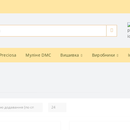
Preciosa
Муліне DMC
Вишивка
Виробники