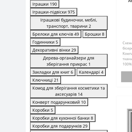
А
Іграшки
190
Іграшки-підвіски
975
Іграшкові будиночки, меблі,
транспорт, тварини
2
Брелоки для ключів
49
Брошки
8
Годинники
5
Схем
бісер
Декоративні вінки
29
Комп
Дерева-органайзери для
ткани
зберігання прикрас
1
100%)
бісер
Закладки для книг
6
Календарі
4
комп
Ключниці
21
бісер
кольо
Комод для зберігання косметики та
аксесуарів
14
Конверт подарунковий
10
Коробки
5
Коробки для кухонної банки
8
Коробки для подарунків
29