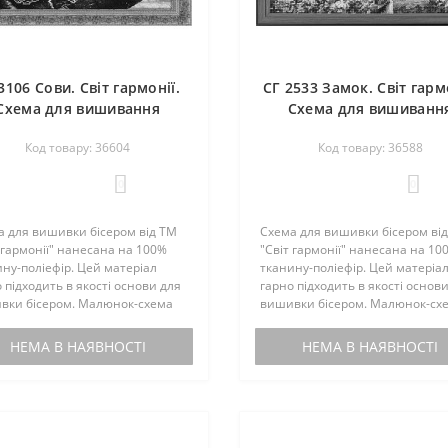
3106 Сови. Світ гармонії.
СГ 2533 Замок. Світ гармо
Схема для вишивання
Схема для вишиванн
бісером
бісером
Код товару: 36604
Код товару: 36588
0
0
а для вишивки бісером від ТМ
Схема для вишивки бісером ві
 гармонії" нанесана на 100%
"Світ гармонії" нанесана на 10
ну-поліефір. Цей матеріал
тканину-поліефір. Цей матеріа
 підходить в якості основи для
гарно підходить в якості основ
вки бісером. Малюнок-схема
вишивки бісером. Малюнок-сх
ектується інструкцією з
комплектується інструкцією з
вки. Бісером не
вишивки. Бісером не
НЕМА В НАЯВНОСТІ
НЕМА В НАЯВНОСТІ
ектується. По вашому запиту,
комплектується. По вашому зап
мен..