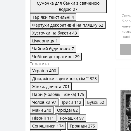
Сумочка для банки з свяченою
водою
27
Схем
Тарілки текстильні
4
бісер
Фартухи декоративні на пляшку
62
нане
комп
Хусточки на букети
43
наші
Цукерниця
1
до сх
Чайний будиночок
7
Чобітки декоративні
29
Тематика
Україна
400
Діти, жінки з дитиною, сім`ї
323
Жінки, дівчата
701
Пари (чоловік і жінка)
175
Чоловіки
97
Іриси
112
Бузок
52
Маки
240
Орхідеї
82
Півонії
111
Ромашки
97
Соняшники
174
Троянди
275