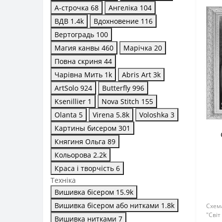
А-строчка
68
Ангеліка
104
ВДВ
1.4
k
Вдохновение
116
Вертоградь
100
Магия канвы
460
Марічка
20
Повна скриня
44
Чарівна Мить
1
k
Abris Art
3
k
ArtSolo
924
Butterfly
996
Ksenillier
1
Nova Stitch
155
Olanta
5
Virena
5.8
k
Voloshka
3
Картины бисером
301
Княгиня Ольга
89
Кольорова
2.2
k
Краса і творчість
6
Техніка
Вишивка бісером
15.9
k
Вишивка бісером або нитками
1.8
k
Схем
"Світ
Вишивка нитками
7