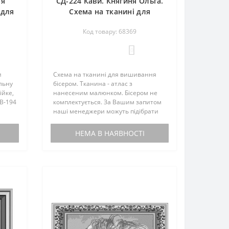
ня
СД-224 Кави. Княгиня Ольга.
 для
Схема на тканині для
вишивання бісером
Код товару: 68369
0
и
Схема на тканині для вишивання
льну
бісером. Тканина - атлас з
ійке,
нанесеним малюнком. Бісером не
КВ-194
комплектується. За Вашим запитом
наші менеджери можуть підібрати
кт не
до схеми чеський бісер...
НЕМА В НАЯВНОСТІ