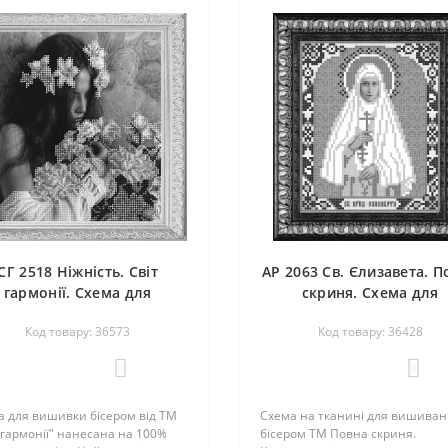
СГ 2518 Ніжність. Світ
АР 2063 Св. Єлизавета. П
гармонії. Схема для
скриня. Схема для
вишивання бісером
вишивання бісером
Код товару: 36573
Код товару: 36428
0
0
а для вишивки бісером від ТМ
Схема на тканині для вишива
 гармонії" нанесана на 100%
бісером ТМ Повна скриня.