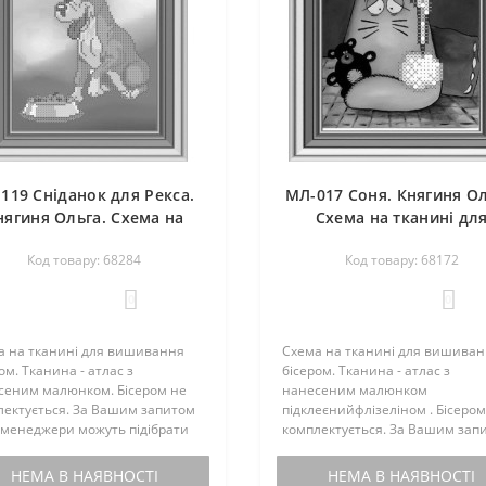
119 Сніданок для Рекса.
МЛ-017 Соня. Княгиня Ол
нягиня Ольга. Схема на
Схема на тканині дл
канині для вишивання
вишивання бісером
Код товару: 68284
Код товару: 68172
бісером
0
0
а на тканині для вишивання
Схема на тканині для вишива
ом. Тканина - атлас з
бісером. Тканина - атлас з
сеним малюнком. Бісером не
нанесеним малюнком
лектується. За Вашим запитом
підклеєнийфлізеліном . Бісером
 менеджери можуть підібрати
комплектується. За Вашим зап
еми чеський бісер...
наші менеджери можуть підібр
до схеми чеський бісер...
НЕМА В НАЯВНОСТІ
НЕМА В НАЯВНОСТІ