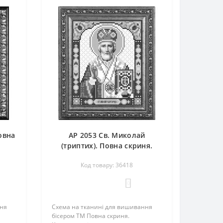
овна
АР 2053 Св. Миколай
(триптих). Повна скриня.
Схема для вишивання
Код товару: 36418
бісером
0
ння
Схема на тканині для вишивання
бісером ТМ Повна скриня.