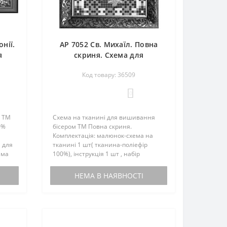
нії.
АР 7052 Св. Михаїл. Повна
я
скриня. Схема для
вишивання бісером
Код товару: 36509
0
д ТМ
Схема на тканині для вишивання
0%
бісером ТМ Повна скриня.
л
Комплектація: малюнок-схема на
и для
тканині 1 шт( тканина-поліефір
ема
100%), інструкція 1 шт , набір
бісером не
комплектується.Расшифровка
НЕМА В НАЯВНОСТІ
иту,
бісеру(Preciosa): №Номер
кольоруВага,грам 1 08283 2 2 17..