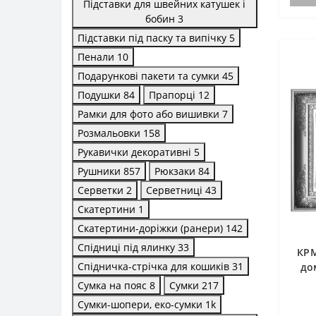
Підставки для швейних катушек і
бобин
3
Підставки під паску та випічку
5
Пенали
10
Подарункові пакети та сумки
45
Подушки
84
Прапорці
12
Рамки для фото або вишивки
7
Розмальовки
158
Рукавички декоративні
5
Рушники
857
Рюкзаки
84
Серветки
2
Серветниці
43
Скатертини
1
Скатертини-доріжки (ранери)
142
Спідниці під ялинку
33
КРМ
Спідничка-стрічка для кошиків
31
до
Оль
Сумка на пояс
8
Сумки
217
Сумки-шопери, еко-сумки
1
k