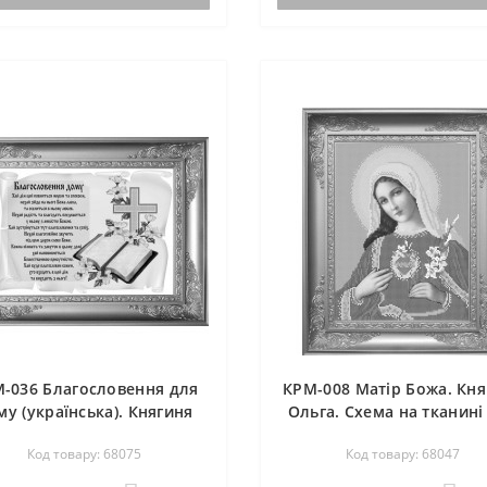
-036 Благословення для
КРМ-008 Матір Божа. Кня
му (українська). Княгиня
Ольга. Схема на тканині
га. Схема на тканині для
вишивання бісером
Код товару: 68075
Код товару: 68047
вишивання бісером