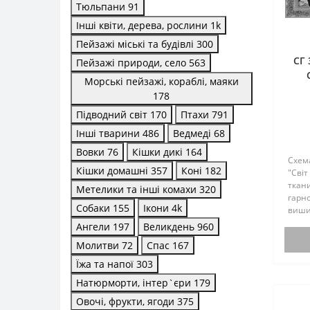
Тюльпани
91
Інші квіти, дерева, рослини
1
k
Пейзажі міські та будівлі
300
СГ 
Пейзажі природи, село
563
Морські пейзажі, кораблі, маяки
178
Підводний світ
170
Птахи
791
Інші тварини
486
Ведмеді
68
Вовки
76
Кішки дикі
164
Схем
Кішки домашні
357
Коні
182
"Світ
ткани
Метелики та інші комахи
320
гарно
Собаки
155
Ікони
4
k
виши
компл
Ангели
197
Великдень
960
виши
Молитви
72
Спас
167
компл
мен..
Їжа та напої
303
Натюрморти, інтер`єри
179
Овочі, фрукти, ягоди
375