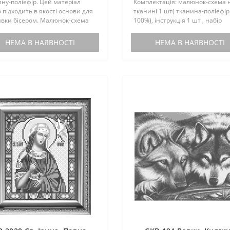
ну-поліефір. Цей матеріал
Комплектація: малюнок-схема 
 підходить в якості основи для
тканині 1 шт( тканина-поліефір
вки бісером. Малюнок-схема
100%), інструкція 1 шт , набір
ектується інструкцією з
бісером не комплектується...
вки. Бісером не
НЕМА В НАЯВНОСТІ
НЕМА В НАЯВНОСТІ
ектується. По вашому запиту,