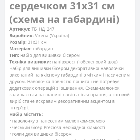
сердечком 31x31 см
(схема на габардині)
Артикул:
ТБ_НД_247
Виробник:
Virena (Україна)
Розмір:
31x31 см
Матеріал:
габардин
Тип:
набір для вишивки бісером
Техніка вишивки:
напівхрест (гобеленовий шов)
Набір для вишивки бісером декоративної наволочки
виконаний на якісному габардині з чітким і насиченим
друком. Наволочка повністю пошита і не потребує
додаткових операцій зі зшивання. Схема-малюнок
залишається на тканині навіть після прання, а готовий
виріб стане яскравим декоративним акцентом в
інтер’єрі.
Набір містить:
• наволочку з нанесеним малюнком-схемою
• чеський бісер Preciosa необхідної кількості
• голки для вишивки бісером