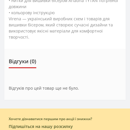
• нитки для вишивки бісером Ariadna TYTAN потрібної
довжини
• кольорову інструкцію
Virena — український виробник схем і товарів для
вишивки бісером, який створює сучасні дизайни та
використовує якісні матеріали для комфортної
творчості.
Відгуки (0)
Відгуків про цей товар ще не було.
Хочете дізнаватися першим про акції і знижки?
Підпишіться на нашу розсилку