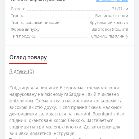
Розмір:
71х71 см
Техніка:
Вишивка бісером
Техніка вишивки нитками:
Друкований хрестик
Форма випуску:
Заготовки (пошиті)
Тип продукції:
Спідниці під ялинку
Огляд товару
Відгуки (0)
Спідниця для вишивки бісером має схему-малюнок
надруковану на якісному габардині, якій підклеєно
флізеліном. Схема чітка з насиченими кольорами та
високою якістю друку. Після прання схема-малюнок
для вишивки залишається на тканині. Зовнішні зрізи
спідниці окантовані косою бейкою. Застібається
спідниця на три маленькі кнопки. До заготовки для
вишивки додається інструкція.