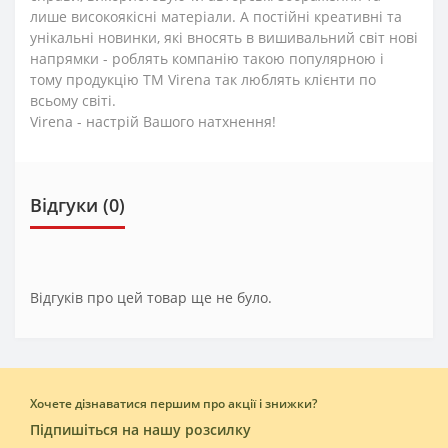
лише високоякісні матеріали. А постійні креативні та
унікальні новинки, які вносять в вишивальний світ нові
напрямки - роблять компанію такою популярною і
тому продукцію TM Virena так люблять клієнти по
всьому світі.
Virena - настрій Вашого натхнення!
Відгуки (0)
Відгуків про цей товар ще не було.
Хочете дізнаватися першим про акції і знижки?
Підпишіться на нашу розсилку