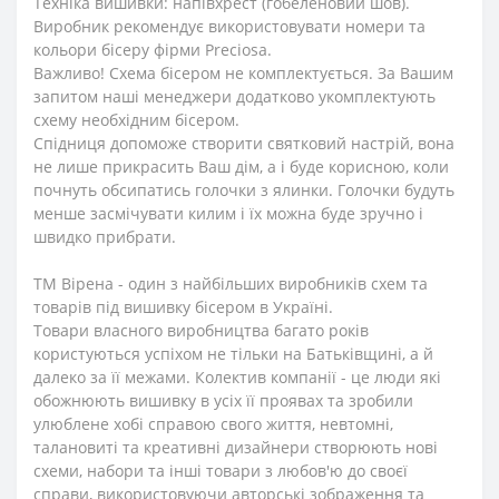
Техніка вишивки: напівхрест (гобеленовий шов).
Виробник рекомендує використовувати номери та
кольори бісеру фірми Preciosa.
Важливо! Схема бісером не комплектується. За Вашим
запитом наші менеджери додатково укомплектують
схему необхідним бісером.
Спідниця допоможе створити святковий настрій, вона
не лише прикрасить Ваш дім, а і буде корисною, коли
почнуть обсипатись голочки з ялинки. Голочки будуть
менше засмічувати килим і їх можна буде зручно і
швидко прибрати.
ТМ Вірена - один з найбільших виробників схем та
товарів під вишивку бісером в Україні.
Товари власного виробництва багато років
користуються успіхом не тільки на Батьківщині, а й
далеко за її межами. Колектив компанії - це люди які
обожнюють вишивку в усіх її проявах та зробили
улюблене хобі справою свого життя, невтомні,
талановиті та креативні дизайнери створюють нові
схеми, набори та інші товари з любов'ю до своєї
справи, використовуючи авторські зображення та