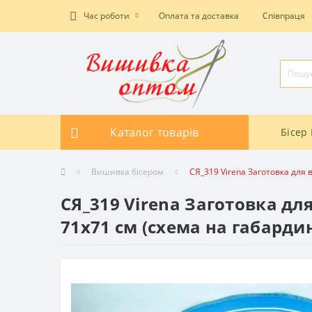
Час роботи
Оплата та доставка
Співпраця
Каталог товарів
Бісер 
Вишивка бісером
СЯ_319 Virena Заготовка для 
СЯ_319 Virena Заготовка дл
71х71 см (схема на габардин