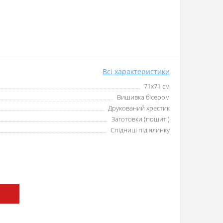
Всі характеристики
71х71 см
Вишивка бісером
Друкований хрестик
Заготовки (пошиті)
Спідниці під ялинку