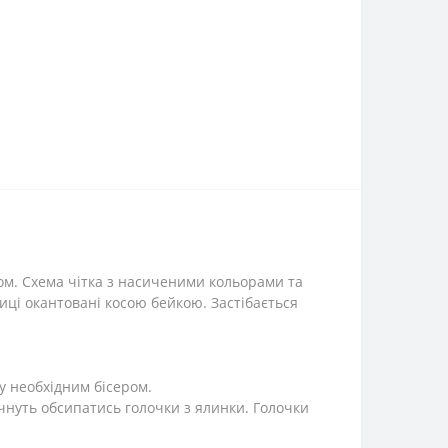
ом. Схема чітка з насиченими кольорами та
иці окантовані косою бейкою. Застібається
у необхідним бісером.
чнуть обсипатись голочки з ялинки. Голочки