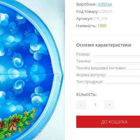
Виробник:
VIRENA
Код товару:
228241
Артикул:
СЯ_319
Наявність:
1000
Основні характеристики
Розмір:
Техніка:
Техніка вишивки нитками:
Форма випуску:
Тип продукції:
Кількість:
-
+
ДО КОШИКА