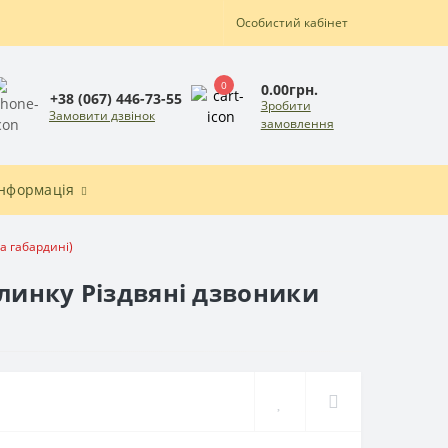
Особистий кабінет
0
0.00грн.
+38 (067) 446-73-55
Зробити
Замовити дзвінок
замовлення
Інформація
а габардині)
ялинку Різдвяні дзвоники