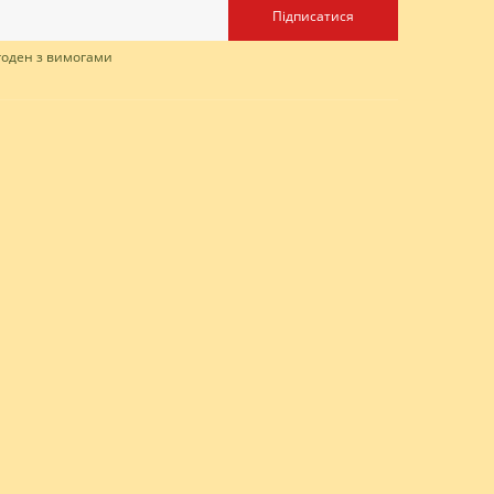
Підписатися
згоден з вимогами