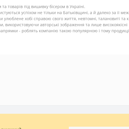
 та товарів під вишивку бісером в Україні.
туються успіхом не тільки на Батьківщині, а й далеко за її меж
ли улюблене хобі справою свого життя, невтомні, талановиті та
ви, використовуючи авторські зображення та лише високоякісні м
 напрямки - роблять компанію такою популярною і тому продукці