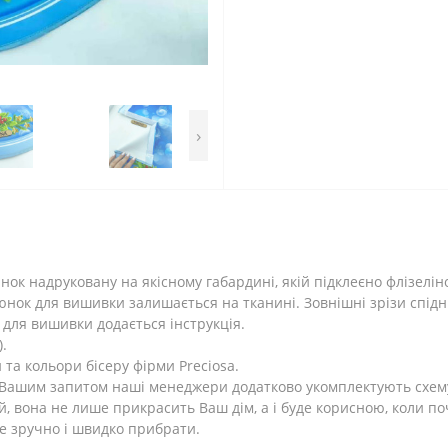
›
ок надруковану на якісному габардині, якій підклеєно флізелін
юнок для вишивки залишається на тканині. Зовнішні зрізи спідн
 для вишивки додається інструкція.
.
а кольори бісеру фірми Preciosa.
а Вашим запитом наші менеджери додатково укомплектують схем
, вона не лише прикрасить Ваш дім, а і буде корисною, коли по
де зручно і швидко прибрати.