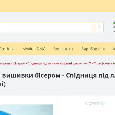
Preciosa
Муліне DMC
Вишивка
Виробники
вишивки бісером - Спідниця під ялинку Різдвяні дзвоники 71х71 см (схема н
я вишивки бісером - Спідниця під 
і)
Відгуки:
(0)