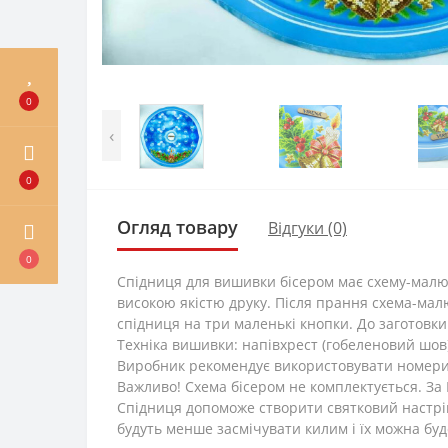
0
‹
0
Огляд товару
Відгуки (0)
0
Спідниця для вишивки бісером має схему-малюн
високою якістю друку. Після прання схема-мал
спідниця на три маленькі кнопки. До заготовки
Техніка вишивки: напівхрест (гобеленовий шов)
Виробник рекомендує використовувати номери т
Важливо! Схема бісером не комплектується. З
Спідниця допоможе створити святковий настрій
будуть менше засмічувати килим і їх можна бу