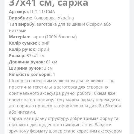
37x41 см, саржа
Артикул:
ШП-11/104А
Виробник:
Кольорова, Україна
Тип виробу:
заготовка для вишивки бісером або
нитками
Матеріал:
саржа (100% бавовна)
Колір сумки:
сірий
Колір ручок:
сірий
Розмір:
37x41 см
Довжина ручок:
61 см
Ширина ручок:
3 см
Кількість кольорів:
1
Шопер із нанесеним малюнком для вишивки — це
практична текстильна заготовка для створення
оригінального аксесуара ручної роботи. Схема вже
нанесена на тканину, тому можна одразу переходити
до творчого процесу та оформлювати дизайн бісером
або нитками.
Саржа має щільну структуру, добре тримає форму та
підходить для щоденного використання. Завдяки
зручному формату шопер стане корисним аксесуаром