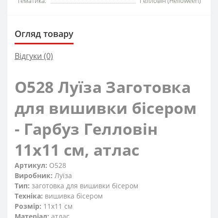
Тематика:
Гелловін (Helloween)
Огляд товару
Відгуки (0)
O528 Луїза Заготовка
для вишивки бісером
- Гарбуз Гелловін
11x11 см, атлас
Артикул:
O528
Виробник:
Луїза
Тип:
заготовка для вишивки бісером
Техніка:
вишивка бісером
Розмір:
11x11 см
Матеріал:
атлас