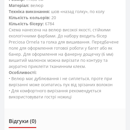
Матеріал:
велюр
Техніка виконання:
шов «назад голку», по колу
Кількість кольорів:
20
Кількість бісеру:
6784
Схема нанесена на велюр високої якості, стійкими
екологічними фарбами. До набору входить бісер
Preciosa Ornela та голка для вишивання. Передбачене
поле для оформлення готової роботи у багет або як
банер. Для оформлення на фанерну дощечку (6 мм)
вишитий малюнок можна вирізати по контуру та
акуратно приклеїти тканинним клеєм.
Особливості:
• Велюр має дублювання і не сиплеться, проте при
вирізанні може осипатись пух від зрізаних волокон
• Для комфортного вирізання рекомендується
використовувати гострі ножиці
Відгуки (0)