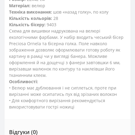
Матеріал:
велюр
Техніка виконання:
шов «назад голку», по колу
Кількість кольорів:
28
Кількість бісеру:
9403
Схема для вишивки надрукована на велюрі
екологічними фарбами. У набір входить чеський бісер
Preciosa Ornela та бісерна голка. Поле навколо
зображення дозволяє оформлювати готову роботу як
картину в рамці чи у вигляді банера. Можливе
оформлення й на дощечці з фанери завтовшки 6 мм,
вирізавши малюнок по контуру та наклеївши його
тканинним клеєм.
Особливості:
• Велюр має дублювання і не сиплеться, проте при
вирізанні може осипатись пух від зрізаних волокон
• Для комфортного вирізання рекомендується
використовувати гострі ножиці
Відгуки (0)