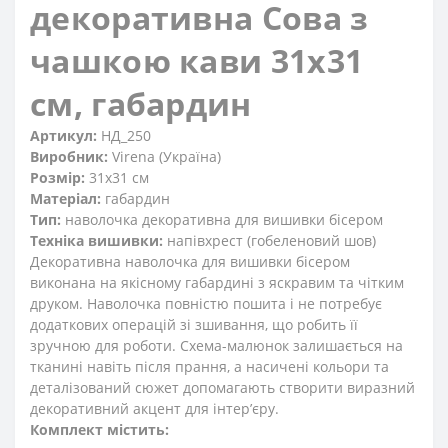
декоративна Сова з
чашкою кави 31x31
см, габардин
Артикул:
НД_250
Виробник:
Virena (Україна)
Розмір:
31x31 см
Матеріал:
габардин
Тип:
наволочка декоративна для вишивки бісером
Техніка вишивки:
напівхрест (гобеленовий шов)
Декоративна наволочка для вишивки бісером
виконана на якісному габардині з яскравим та чітким
друком. Наволочка повністю пошита і не потребує
додаткових операцій зі зшивання, що робить її
зручною для роботи. Схема-малюнок залишається на
тканині навіть після прання, а насичені кольори та
деталізований сюжет допомагають створити виразний
декоративний акцент для інтер’єру.
Комплект містить: