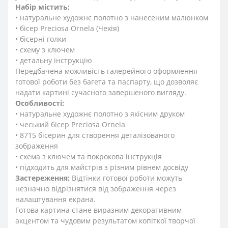
Набір містить:
• натуральне художнє полотно з нанесеним малюнком
• бісер Preciosa Ornela (Чехія)
• бісерні голки
• схему з ключем
• детальну інструкцію
Передбачена можливість галерейного оформлення
готової роботи без багета та паспарту, що дозволяє
надати картині сучасного завершеного вигляду.
Особливості:
• натуральне художнє полотно з якісним друком
• чеський бісер Preciosa Ornela
• 8715 бісерин для створення деталізованого
зображення
• схема з ключем та покрокова інструкція
• підходить для майстрів з різним рівнем досвіду
Застереження:
Відтінки готової роботи можуть
незначно відрізнятися від зображення через
налаштування екрана.
Готова картина стане виразним декоративним
акцентом та чудовим результатом копіткої творчої