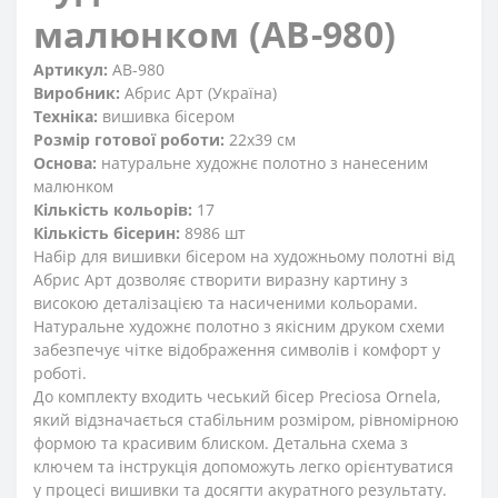
малюнком (АВ-980)
Артикул:
AB-980
Виробник:
Абрис Арт (Україна)
Техніка:
вишивка бісером
Розмір готової роботи:
22x39 см
Основа:
натуральне художнє полотно з нанесеним
малюнком
Кількість кольорів:
17
Кількість бісерин:
8986 шт
Набір для вишивки бісером на художньому полотні від
Абрис Арт дозволяє створити виразну картину з
високою деталізацією та насиченими кольорами.
Натуральне художнє полотно з якісним друком схеми
забезпечує чітке відображення символів і комфорт у
роботі.
До комплекту входить чеський бісер Preciosa Ornela,
який відзначається стабільним розміром, рівномірною
формою та красивим блиском. Детальна схема з
ключем та інструкція допоможуть легко орієнтуватися
у процесі вишивки та досягти акуратного результату.