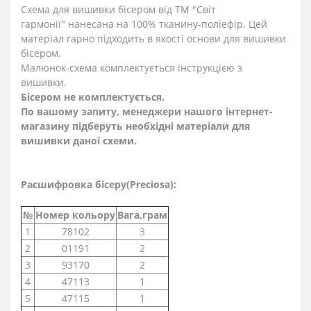
Схема для вишивки бісером від ТМ "Світ
гармонії" нанесана на 100% тканину-поліефір. Цей
матеріал гарно підходить в якості основи для вишивки
бісером.
Малюнок-схема комплектується інструкцією з
вишивки.
Бісером не комплектується.
По вашому запиту, менеджери нашого інтернет-
магазину підберуть необхідні матеріали для
вишивки даної схеми.
Расшифровка бісеру(Preciosa):
№
Номер кольору
Вага,грам
1
78102
3
2
01191
2
3
93170
2
4
47113
1
5
47115
1