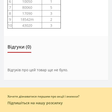
6
10050
1
7
80060
5
8
17090
3
9
18542m
2
10
43020
3
Відгуки (0)
Відгуків про цей товар ще не було.
Хочете дізнаватися першим про акції і знижки?
Підпишіться на нашу розсилку