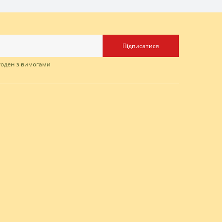
Підписатися
згоден з вимогами