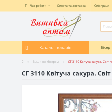
Час роботи
Оплата та доставка
Співпраця
Каталог товарів
Бісер 
Вишивка бісером
СГ 3110 Квітуча сакура. Світ
СГ 3110 Квітуча сакура. Сві