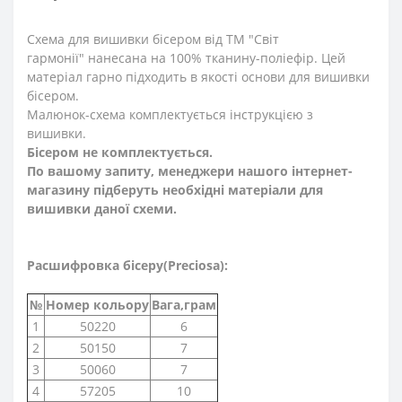
Схема для вишивки бісером від ТМ "Світ
гармонії" нанесана на 100% тканину-поліефір. Цей
матеріал гарно підходить в якості основи для вишивки
бісером.
Малюнок-схема комплектується інструкцією з
вишивки.
Бісером не комплектується.
По вашому запиту, менеджери нашого інтернет-
магазину підберуть необхідні матеріали для
вишивки даної схеми.
Расшифровка бісеру(Preciosa):
№
Номер кольору
Вага,грам
1
50220
6
2
50150
7
3
50060
7
4
57205
10