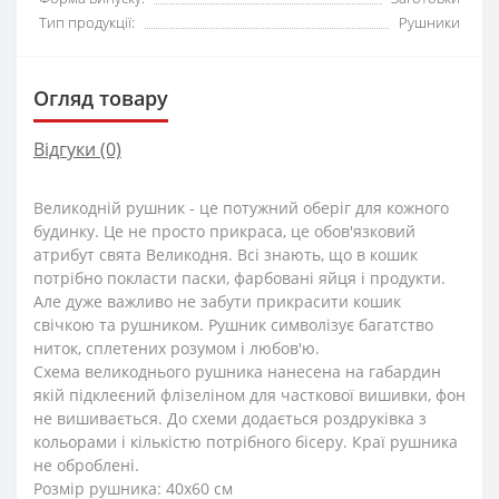
Тип продукції:
Рушники
Огляд товару
Відгуки (0)
Великодній рушник - це потужний оберіг для кожного
будинку. Це не просто прикраса, це обов'язковий
атрибут свята Великодня. Всі знають, що в кошик
потрібно покласти паски, фарбовані яйця і продукти.
Але дуже важливо не забути прикрасити кошик
свічкою та рушником. Рушник символізує багатство
ниток, сплетених розумом і любов'ю.
Схема великоднього рушника нанесена на габардин
якій підклеєний флізеліном для часткової вишивки, фон
не вишивається. До схеми додається роздруківка з
кольорами і кількістю потрібного бісеру. Краї рушника
не оброблені.
Розмір рушника: 40х60 см