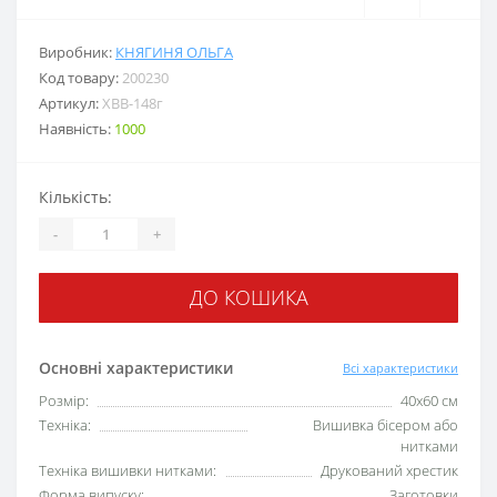
Виробник:
КНЯГИНЯ ОЛЬГА
Код товару:
200230
Артикул:
ХВВ-148г
Наявність:
1000
Кількість:
-
+
ДО КОШИКА
Основні характеристики
Всі характеристики
Розмір:
40х60 см
Техніка:
Вишивка бісером або
нитками
Техніка вишивки нитками:
Друкований хрестик
Форма випуску:
Заготовки