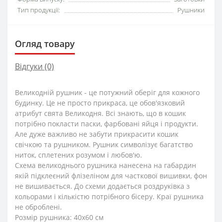
Тип продукції:
Рушники
Огляд товару
Відгуки (0)
Великодній рушник - це потужний оберіг для кожного
будинку. Це не просто прикраса, це обов'язковий
атрибут свята Великодня. Всі знають, що в кошик
потрібно покласти паски, фарбовані яйця і продукти.
Але дуже важливо не забути прикрасити кошик
свічкою та рушником. Рушник символізує багатство
ниток, сплетених розумом і любов'ю.
Схема великоднього рушника нанесена на габардин
якій підклеєний флізеліном для часткової вишивки, фон
не вишивається. До схеми додається роздруківка з
кольорами і кількістю потрібного бісеру. Краї рушника
не оброблені.
Розмір рушника: 40х60 см