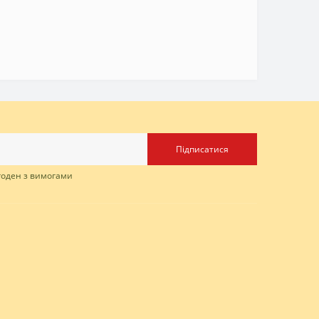
Підписатися
згоден з вимогами