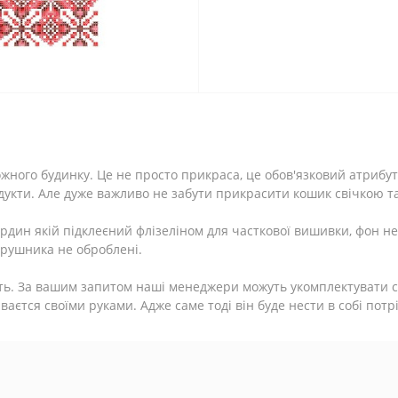
жного будинку. Це не просто прикраса, це обов'язковий атрибут
одукти. Але дуже важливо не забути прикрасити кошик свічкою т
дин якій підклеєний флізеліном для часткової вишивки, фон не
ї рушника не оброблені.
ть. За вашим запитом наші менеджери можуть укомплектувати сх
єтся своїми руками. Адже саме тоді він буде нести в собі потрі