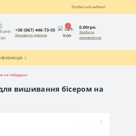
Особистий кабінет
0
0.00грн.
+38 (067) 446-73-55
Зробити
Замовити дзвінок
замовлення
Інформація
ом на габардині
 для вишивання бісером на