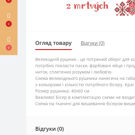
0
Огляд товару
Відгуки (0)
0
Великодній рушник - це потужний оберіг для ко
потрібно покласти паски, фарбовані яйця і пр
ниток, сплетених розумом і любов'ю.
Схема великоднього рушника нанесена на габар
з кольорами і кількістю потрібного бісеру. Кра
Розмір рушника: 40х60 см
Важливо! Бісер в комплектацію схеми не входи
Схема на тканині для вишивання бісером вишива
Відгуки (0)