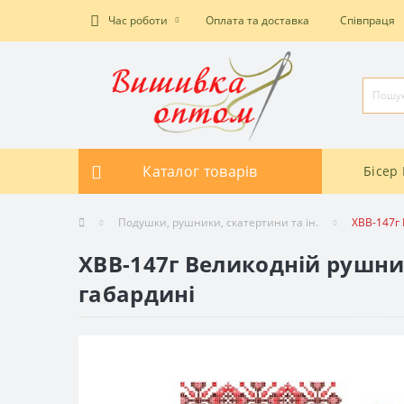
Час роботи
Оплата та доставка
Співпраця
Каталог товарів
Бісер 
Подушки, рушники, скатертини та ін.
ХВВ-147г 
ХВВ-147г Великодній рушник
габардині