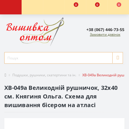
0
0
0
+38 (067) 446-73-55
Замовити дзвінок
Подушки, рушники, скатертини та ін.
ХВ-049а Великодній рушнич
ХВ-049а Великодній рушничок, 32х40
см. Княгиня Ольга. Схема для
вишивання бісером на атласі