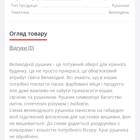
Тип продукції:
Рушники
Тематика:
Великдень
Огляд товару
Відгуки (0)
Великодній рушник - це потужний оберіг для кожного
будинку. Це не просто прикраса, це обов'язковий
атрибут свята Великодня. Всі знають, що в кошик
потрібно покласти паски, фарбовані яйця і продукти.
Але дуже важливо не забути прикрасити кошик
свічкою та рушником. Рушник символізує багатство
ниток, сплетених розумом і любов'ю.
Схема великоднього рушника нанесена на габардин
якій підклеєний флізеліном для часткової вишивки, фон
не вишивається. До схеми додається роздруківка з
кольорами і кількістю потрібного бісеру. Краї рушника
не оброблені.