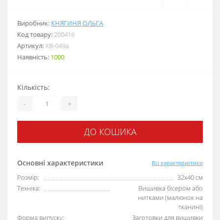
Виробник:
КНЯГИНЯ ОЛЬГА
Код товару:
200416
Артикул:
ХВ-049а
Наявність:
1000
Кількість:
-
+
ДО КОШИКА
Основні характеристики
Всі характеристики
Розмір:
32х40 см
Техніка:
Вишивка бісером або
нитками (малюнок на
тканині)
Форма випуску:
Заготовки для вишивки