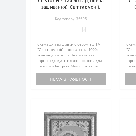
СГ 3107 Нічний ліхтар( повна
СГ 
зашивання). Світ гармонії.
Схема для вишивання
Код товару: 36605
бісером
0
Схема для вишивки бісером від ТМ
Схем
"Світ гармонії" нанесана на 100%
"Світ
тканину-поліефір. Цей матеріал
ткани
гарно підходить в якості основи для
гарно
вишивки бісером. Малюнок-схема
виши
комплектується інструкцією з
компл
вишивки. Бісером не
виши
НЕМА В НАЯВНОСТІ
комплектується. По вашому запиту,
компл
мен..
мен..