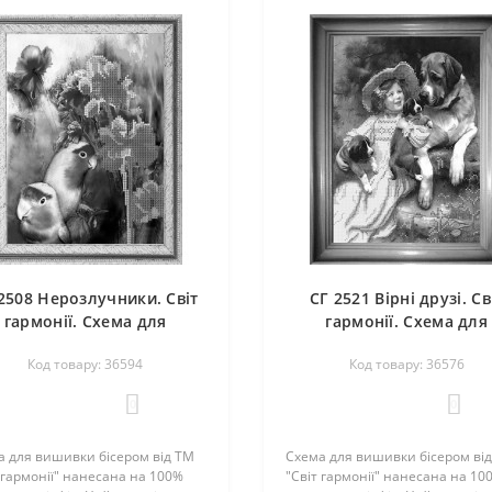
2508 Нерозлучники. Світ
СГ 2521 Вірні друзі. Св
гармонії. Схема для
гармонії. Схема для
вишивання бісером
вишивання бісером
Код товару: 36594
Код товару: 36576
0
0
а для вишивки бісером від ТМ
Схема для вишивки бісером ві
 гармонії" нанесана на 100%
"Світ гармонії" нанесана на 10