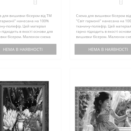
0
0
а для вишивки бісером від ТМ
Схема для вишивки бісером ві
 гармонії" нанесана на 100%
"Світ гармонії" нанесана на 10
ну-поліефір. Цей матеріал
тканину-поліефір. Цей матеріа
 підходить в якості основи для
гарно підходить в якості основ
вки бісером. Малюнок-схема
вишивки бісером. Малюнок-сх
ектується інструкцією з
комплектується інструкцією з
вки. Бісером не
вишивки. Бісером не
НЕМА В НАЯВНОСТІ
НЕМА В НАЯВНОСТІ
ектується. По вашому запиту,
комплектується. По вашому зап
мен..