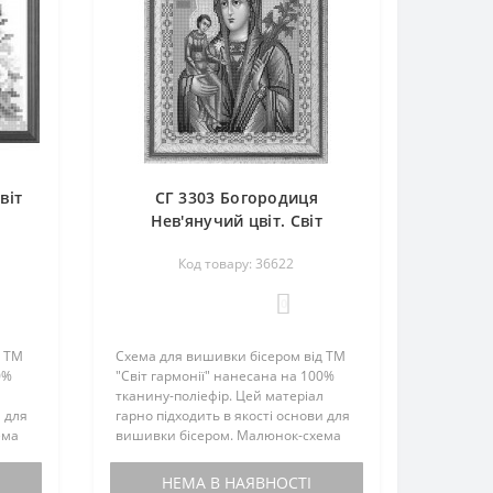
віт
СГ 3303 Богородиця
Нев'янучий цвіт. Світ
гармонії. Схема для
Код товару: 36622
вишивання бісером
0
д ТМ
Схема для вишивки бісером від ТМ
0%
"Світ гармонії" нанесана на 100%
л
тканину-поліефір. Цей матеріал
и для
гарно підходить в якості основи для
ема
вишивки бісером. Малюнок-схема
комплектується інструкцією з
вишивки. Бісером не
НЕМА В НАЯВНОСТІ