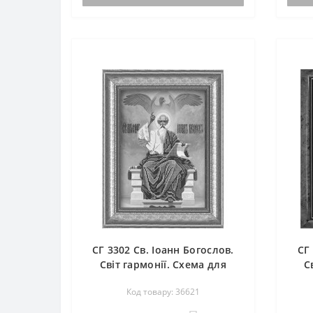
комплектується. По вашому запиту,
компл
мен..
мен..
СГ 3302 Св. Іоанн Богослов.
СГ
Світ гармонії. Схема для
С
вишивання бісером
Код товару: 36621