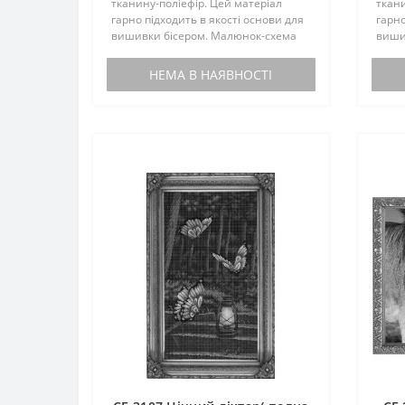
тканину-поліефір. Цей матеріал
ткани
гарно підходить в якості основи для
гарно
вишивки бісером. Малюнок-схема
виши
комплектується інструкцією з
компл
вишивки. Бісером не
виши
НЕМА В НАЯВНОСТІ
комплектується. По вашому запиту,
компл
мен..
мен..