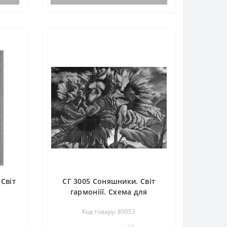
иту,
комплектується. По вашому запиту,
мен..
Світ
СГ 3005 Соняшники. Світ
гармоніії. Схема для
вишивання бісером
Код товару: 89053