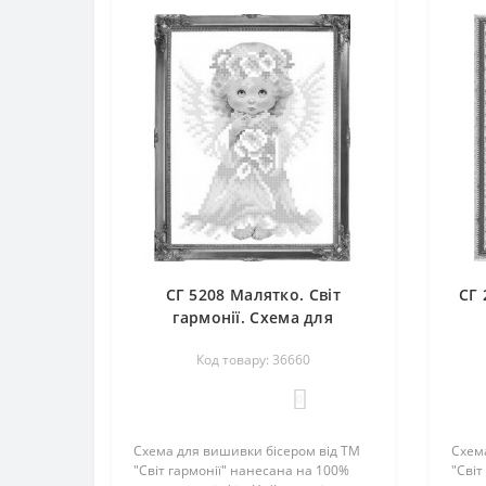
СГ 5208 Малятко. Світ
СГ 
гармонії. Схема для
вишивання бісером
Код товару: 36660
0
Схема для вишивки бісером від ТМ
Схем
"Світ гармонії" нанесана на 100%
"Світ