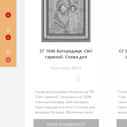
0
0
СГ 1006 Богородиця. Світ
СГ 
гармонії. Схема для
0
вишивання бісером
Код товару: 36618
0
Схема для вишивки бісером від ТМ
Схем
"Світ гармонії" нанесана на 100%
"Світ
тканину-поліефір. Цей матеріал
ткани
гарно підходить в якості основи для
гарно
вишивки бісером. Малюнок-схема
виши
комплектується інструкцією з
компл
вишивки. Бісером не
виши
НЕМА В НАЯВНОСТІ