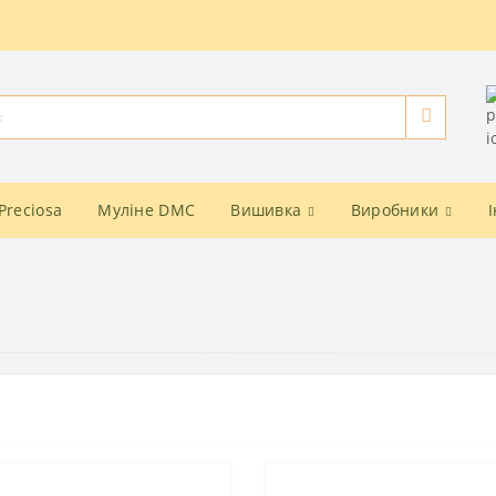
Preciosa
Муліне DMC
Вишивка
Виробники