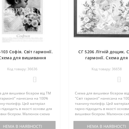
5103 Софія. Світ гармонії.
СГ 5206 Літній дощик. С
Схема для вишивання
гармонії. Схема для
бісером
вишивання бісером
Код товару: 36636
Код товару: 36658
0
0
а для вишивки бісером від ТМ
Схема для вишивки бісером ві
 гармонії" нанесана на 100%
"Світ гармонії" нанесана на 10
ну-поліефір. Цей матеріал
тканину-поліефір. Цей матеріа
 підходить в якості основи для
гарно підходить в якості основ
вки бісером. Малюнок-схема
вишивки бісером. Малюнок-сх
ектується інструкцією з
комплектується інструкцією з
вки. Бісером не
вишивки. Бісером не
НЕМА В НАЯВНОСТІ
НЕМА В НАЯВНОСТІ