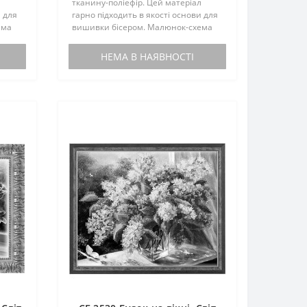
л
тканину-поліефір. Цей матеріал
и для
гарно підходить в якості основи для
ема
вишивки бісером. Малюнок-схема
комплектується інструкцією з
вишивки. Бісером не
НЕМА В НАЯВНОСТІ
иту,
комплектується. По вашому запиту,
мен..