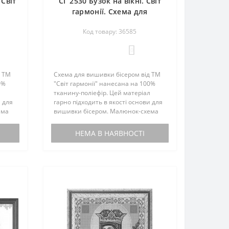
 Світ
СГ 2530 Бузок на вікні. Світ
гармонії. Схема для
вишивання бісером
Код товару: 36585
0
д ТМ
Схема для вишивки бісером від ТМ
0%
"Світ гармонії" нанесана на 100%
л
тканину-поліефір. Цей матеріал
и для
гарно підходить в якості основи для
ема
вишивки бісером. Малюнок-схема
комплектується інструкцією з
вишивки. Бісером не
НЕМА В НАЯВНОСТІ
иту,
комплектується. По вашому запиту,
мен..