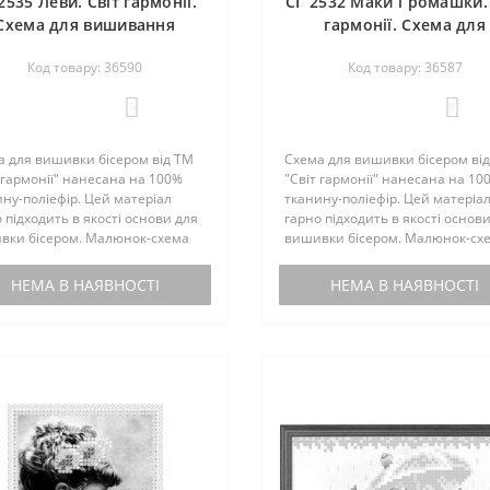
2535 Леви. Світ гармонії.
СГ 2532 Маки і ромашки.
Схема для вишивання
гармонії. Схема для
бісером
вишивання бісером
Код товару: 36590
Код товару: 36587
0
0
а для вишивки бісером від ТМ
Схема для вишивки бісером ві
 гармонії" нанесана на 100%
"Світ гармонії" нанесана на 10
ну-поліефір. Цей матеріал
тканину-поліефір. Цей матеріа
 підходить в якості основи для
гарно підходить в якості основ
вки бісером. Малюнок-схема
вишивки бісером. Малюнок-сх
ектується інструкцією з
комплектується інструкцією з
вки. Бісером не
вишивки. Бісером не
НЕМА В НАЯВНОСТІ
НЕМА В НАЯВНОСТІ
ектується. По вашому запиту,
комплектується. По вашому зап
мен..