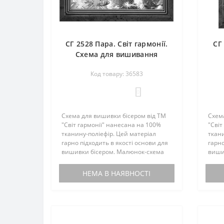
СГ 2528 Пара. Світ гармонії.
СГ
Схема для вишивання
бісером
Код товару: 36583
0
Схема для вишивки бісером від ТМ
Схем
"Світ гармонії" нанесана на 100%
"Світ
тканину-поліефір. Цей матеріал
ткани
гарно підходить в якості основи для
гарно
вишивки бісером. Малюнок-схема
виши
комплектується інструкцією з
компл
вишивки. Бісером не
виши
НЕМА В НАЯВНОСТІ
комплектується. По вашому запиту,
компл
мен..
мен..