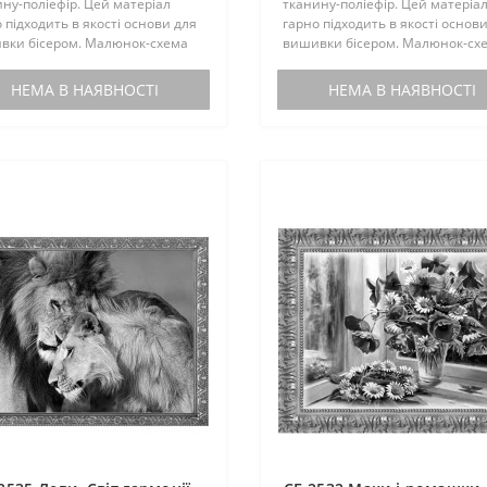
ну-поліефір. Цей матеріал
тканину-поліефір. Цей матеріа
 підходить в якості основи для
гарно підходить в якості основ
вки бісером. Малюнок-схема
вишивки бісером. Малюнок-сх
ектується інструкцією з
комплектується інструкцією з
вки. Бісером не
вишивки. Бісером не
НЕМА В НАЯВНОСТІ
НЕМА В НАЯВНОСТІ
ектується. По вашому запиту,
комплектується. По вашому зап
мен..