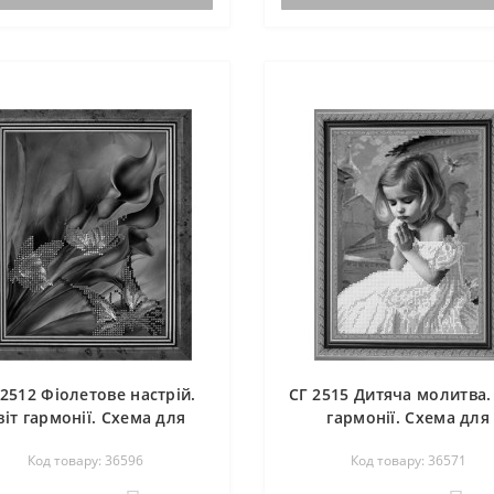
ектується. По вашому запиту,
комплектується. По вашому зап
мен..
 2512 Фіолетове настрій.
СГ 2515 Дитяча молитва. 
віт гармонії. Схема для
гармонії. Схема для
вишивання бісером
вишивання бісером
Код товару: 36596
Код товару: 36571