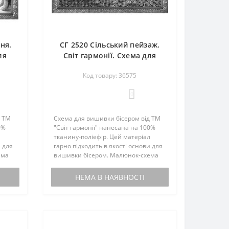
ня.
СГ 2520 Сільський пейзаж.
ля
Світ гармонії. Схема для
вишивання бісером
Код товару: 36575
0
д ТМ
Схема для вишивки бісером від ТМ
0%
"Світ гармонії" нанесана на 100%
л
тканину-поліефір. Цей матеріал
и для
гарно підходить в якості основи для
ема
вишивки бісером. Малюнок-схема
комплектується інструкцією з
вишивки. Бісером не
НЕМА В НАЯВНОСТІ
иту,
комплектується. По вашому запиту,
мен..