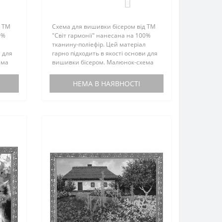
0
д ТМ
Схема для вишивки бісером від ТМ
0%
"Світ гармонії" нанесана на 100%
л
тканину-поліефір. Цей матеріал
и для
гарно підходить в якості основи для
ема
вишивки бісером. Малюнок-схема
комплектується інструкцією з
вишивки. Бісером не
НЕМА В НАЯВНОСТІ
иту,
комплектується. По вашому запиту,
мен..