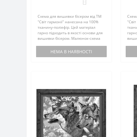
0
Схема для вишивки бісером від ТМ
Схем
"Світ гармонії" нанесана на 100%
"Світ
тканину-поліефір. Цей матеріал
ткани
гарно підходить в якості основи для
гарно
вишивки бісером. Малюнок-схема
виши
комплектується інструкцією з
компл
вишивки. Бісером не
виши
НЕМА В НАЯВНОСТІ
комплектується. По вашому запиту,
компл
мен..
мен..