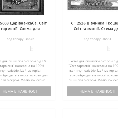
 5003 Царівна-жаба. Світ
СГ 2526 Дівчинка і коше
гармонії. Схема для
Світ гармонії. Схема д
вишивання бісером
вишивання бісером
Код товару: 36646
Код товару: 36581
0
0
а для вишивки бісером від ТМ
Схема для вишивки бісером ві
 гармонії" нанесана на 100%
"Світ гармонії" нанесана на 10
ну-поліефір. Цей матеріал
тканину-поліефір. Цей матеріа
 підходить в якості основи для
гарно підходить в якості основ
вки бісером. Малюнок-схема
вишивки бісером. Малюнок-сх
ектується інструкцією з
комплектується інструкцією з
вки. Бісером не
вишивки. Бісером не
НЕМА В НАЯВНОСТІ
НЕМА В НАЯВНОСТІ
ектується. По вашому запиту,
комплектується. По вашому зап
мен..