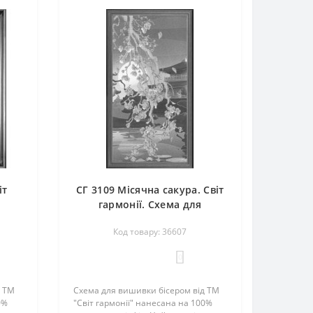
іт
СГ 3109 Місячна сакура. Світ
гармонії. Схема для
вишивання бісером
Код товару: 36607
0
д ТМ
Схема для вишивки бісером від ТМ
0%
"Світ гармонії" нанесана на 100%