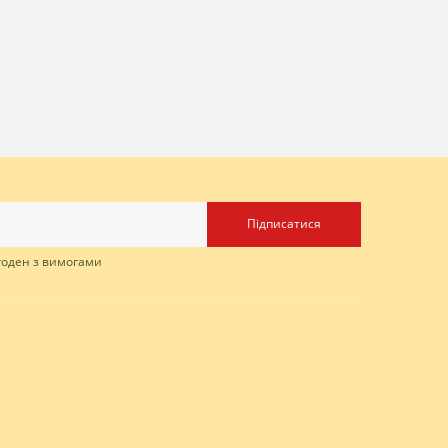
Підписатися
згоден з вимогами