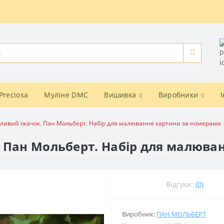
Preciosa
Муліне DMC
Вишивка
Виробники
ливий їжачок. Пан Мольберт. Набір для малювання картини за номерами
 Пан Мольберт. Набір для малюва
Відгуки:
(0)
Виробник:
ПАН МОЛЬБЕРТ