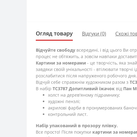
Огляд товару
Відгуки (0)
Схожі то
Відчуйте свободу
всередині, і від цього Ви о
процес не обтяжить, а зовсім навпаки доставит
Картини за номерами
- це творчість, яка зна
завдяки своїй унікальності - втілювати творчі 
розслабитися після напруженого робочого дня.
Відчуй себе справжнім художником разом з
TC
В набір
TC3787 Допитливий їжачок
від
Пан 
холст на дерев'яному підрамнику;
художні пензлі;
акрилові фарби в пронумерованих баноч
контрольний лист.
Набір упакований в прозору плівку.
Все просто! Після покупки
картини за номер