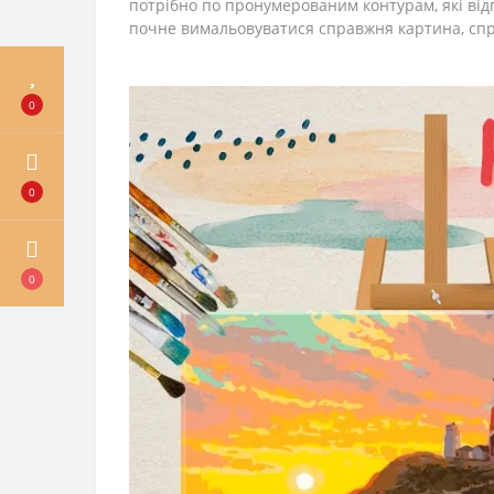
потрібно по пронумерованим контурам, які від
почне вимальовуватися справжня картина, спр
0
0
0