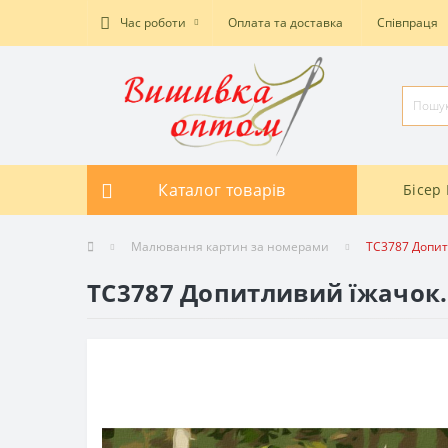
Час роботи
Оплата та доставка
Співпраця
Каталог товарів
Бісер 
Малювання картин за номерами
TC3787 Допит
TC3787 Допитливий їжачок.