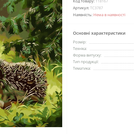
Код товару:
118167
Артикул:
TC3787
Наявність:
Нема в наявності
Основні характеристики
Розмір:
Техніка:
Форма випуску:
Тип продукції:
Тематика: