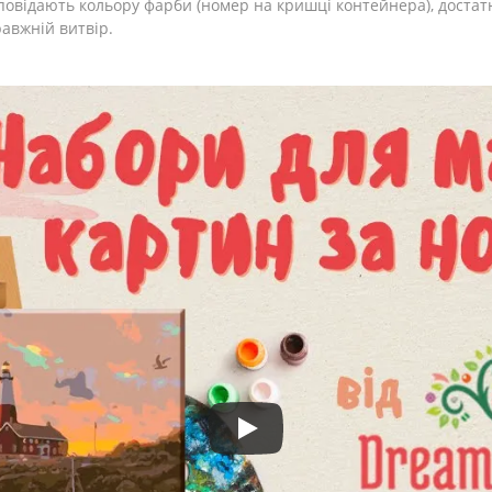
повідають кольору фарби (номер на кришці контейнера), достат
авжній витвір.