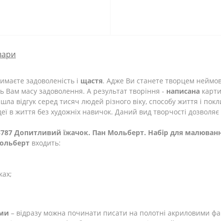
вари
тримаєте задоволеність і
щастя
. Адже Ви станете творцем неймо
ь Вам масу задоволення. А результат творіння -
написана
карти
йшла відгук серед тисяч людей різного віку, способу життя і по
ідеї в життя без художніх навичок. Даний вид творчості дозволяє
3787 Допитливий їжачок. Пан Мольберт. Набір для малюван
Мольберт
входить:
ках;
ами
– відразу можна починати писати на полотні акриловими ф