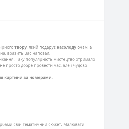
вірного
твору
, який подарує
насолоду
очам, а
на, вразить Вас наповал.
кликання. Таку популярність мистецтво отримало
 не просто добре провести час, але і чудово
ня картини за номерами.
арбами свій тематичний сюжет. Малювати