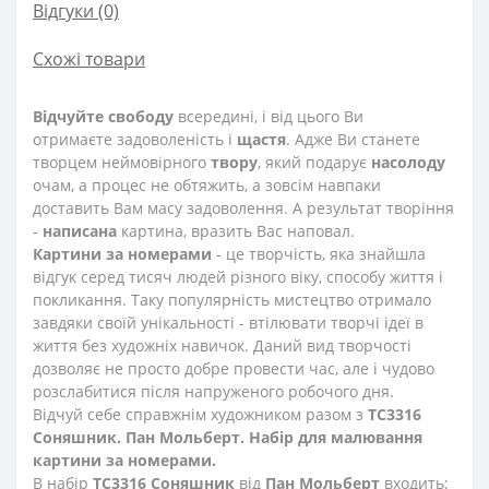
Відгуки (0)
Схожі товари
Відчуйте свободу
всередині, і від цього Ви
отримаєте задоволеність і
щастя
. Адже Ви станете
творцем неймовірного
твору
, який подарує
насолоду
очам, а процес не обтяжить, а зовсім навпаки
доставить Вам масу задоволення. А результат творіння
-
написана
картина, вразить Вас наповал.
Картини за номерами
- це творчість, яка знайшла
відгук серед тисяч людей різного віку, способу життя і
покликання. Таку популярність мистецтво отримало
завдяки своїй унікальності - втілювати творчі ідеї в
життя без художніх навичок. Даний вид творчості
дозволяє не просто добре провести час, але і чудово
розслабитися після напруженого робочого дня.
Відчуй себе справжнім художником разом з
TC3316
Соняшник. Пан Мольберт. Набір для малювання
картини за номерами.
В набір
TC3316 Соняшник
від
Пан Мольберт
входить: