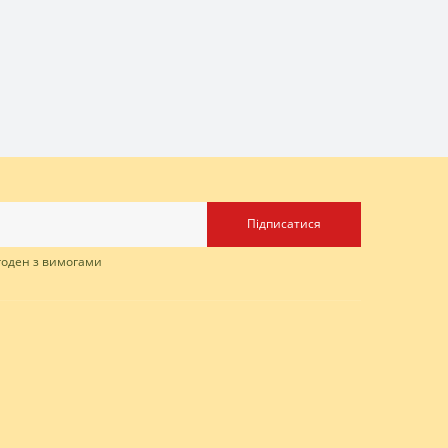
Підписатися
згоден з вимогами