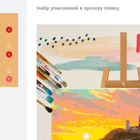
Набір упакований в прозору плівку.
0
0
0