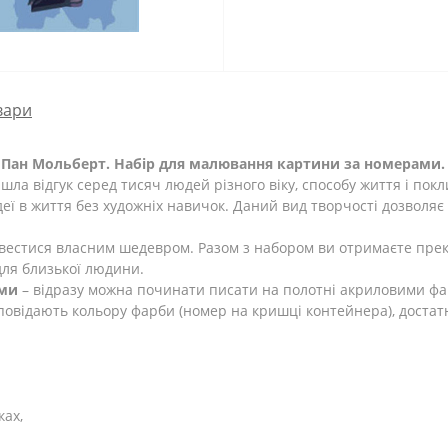
вари
. Пан Мольберт. Набір для малювання картини за номерами.
йшла відгук серед тисяч людей різного віку, способу життя і по
ідеї в життя без художніх навичок. Даний вид творчості дозволяє
вестися власним шедевром. Разом з набором ви отримаєте пре
для близької людини.
ами
– відразу можна починати писати на полотні акриловими ф
повідають кольору фарби (номер на кришці контейнера), достат
ках,