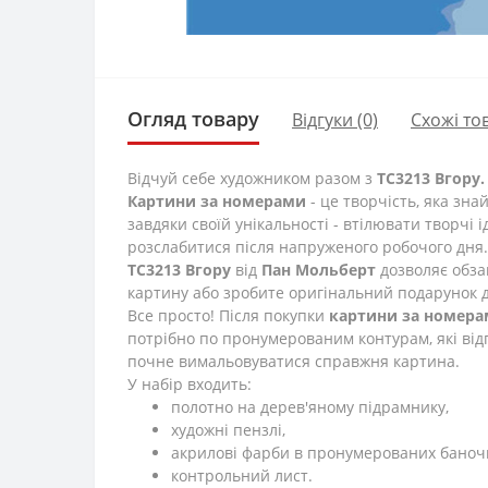
Огляд товару
Відгуки (0)
Схожі то
Відчуй себе художником разом з
TC3213 Вгору
Картини за номерами
- це творчість, яка зна
завдяки своїй унікальності - втілювати творчі 
розслабитися після напруженого робочого дня.
TC3213 Вгору
від
Пан Мольберт
дозволяє обза
картину або зробите оригінальний подарунок 
Все просто! Після покупки
картини за номер
потрібно по пронумерованим контурам, які від
почне вимальовуватися справжня картина.
У набір входить:
полотно на дерев'яному підрамнику,
художні пензлі,
акрилові фарби в пронумерованих баноч
контрольний лист.