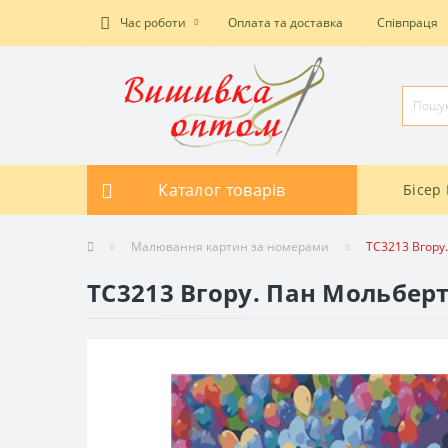
Час роботи
Оплата та доставка
Співпраця
Каталог товарів
Бісер 
Малювання картин за номерами
TC3213 Вгору
TC3213 Вгору. Пан Мольбер