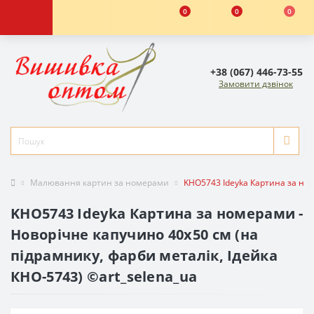
0
0
0
+38 (067) 446-73-55
Замовити дзвінок
Малювання картин за номерами
KHO5743 Ideyka Картина за ном
KHO5743 Ideyka Картина за номерами -
Новорічне капучино 40х50 см (на
підрамнику, фарби металік, Ідейка
КНО-5743) ©art_selena_ua