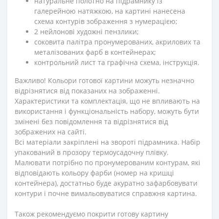
натуральне полотно на підрамнику із
галерейною натяжкою, на картині нанесена
схема контурів зображення з нумерацією;
2 нейлонові художні пензлики;
соковита палітра пронумерованих, акрилових та
металізованих фарб в контейнерах;
контрольний лист та графічна схема, інструкція.
Важливо! Кольори готової картини можуть незначно
відрізнятися від показаних на зображенні.
Характеристики та комплектація, що не впливають на
використання і функціональність набору, можуть бути
змінені без повідомлення та відрізнятися від
зображених на сайті.
Всі матеріали закріплені на звороті підрамника. Набір
упакований в прозору термоусадочну плівку.
Малювати потрібно по пронумерованим контурам, які
відповідають кольору фарби (номер на кришці
контейнера), достатньо буде акуратно зафарбовувати
контури і почне вимальовуватися справжня картина.
Також рекомендуємо покрити готову картину