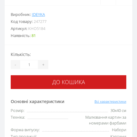
Виробник:
IDEYKA
Код товару:
247277
Артикул:
KHO5184
Наявність:
81
Кількість:
-
+
ДО КОШИКА
Основні характеристики
Всі характеристики
Розмір:
30x40 см
Техніка:
Малювання картин за
номерами фарбами
Форма випуску:
Набори
Тип продукції:
Картини