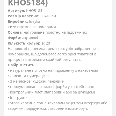
KHO5184)
Артикул:
KHO5184
Розмір картини:
30x40 см
Виробник:
Ideyka
Тип:
картина за номерами
Основа:
натуральне полотно на підрамнику
Фарби:
акрилові
Кількість кольорів:
20
На полотні нанесена схема контурів зображення з
нумерацією, що допомагає легко орієнтуватися в
процесі та отримати охайний результат.
Набір містить:
• натуральне полотно на підрамнику з нанесеною
схемою та нумерацією
• 3 нейлонові художні пензлики
• пронумеровані акрилові фарби у контейнерах
• контрольний лист (паперовий або за qr-кодом)
• інструкція
Готова картина стане яскравим акцентом інтер’єру або
творчим подарунком, створеним власноруч.