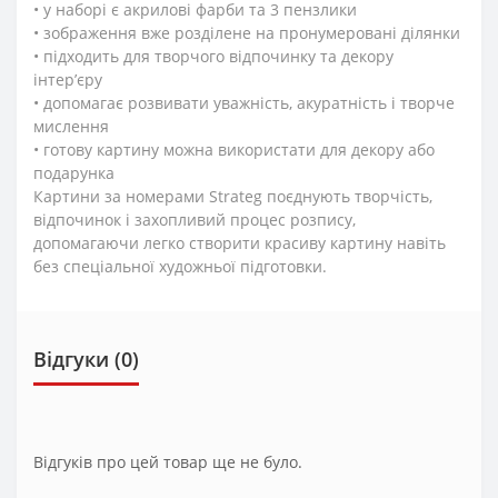
• у наборі є акрилові фарби та 3 пензлики
• зображення вже розділене на пронумеровані ділянки
• підходить для творчого відпочинку та декору
інтер’єру
• допомагає розвивати уважність, акуратність і творче
мислення
• готову картину можна використати для декору або
подарунка
Картини за номерами Strateg поєднують творчість,
відпочинок і захопливий процес розпису,
допомагаючи легко створити красиву картину навіть
без спеціальної художньої підготовки.
Відгуки (0)
Відгуків про цей товар ще не було.