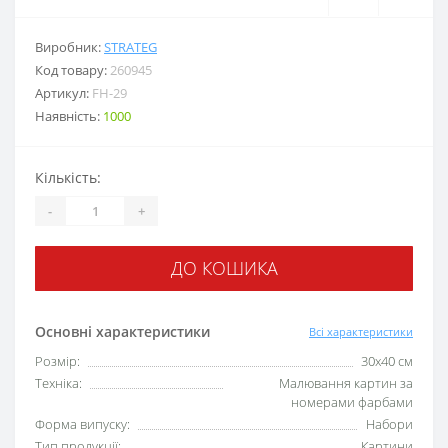
Виробник:
STRATEG
Код товару:
260945
Артикул:
FH-29
Наявність:
1000
Кількість:
-
+
ДО КОШИКА
Основні характеристики
Всі характеристики
Розмір:
30x40 см
Техніка:
Малювання картин за
номерами фарбами
Форма випуску:
Набори
Тип продукції:
Картини