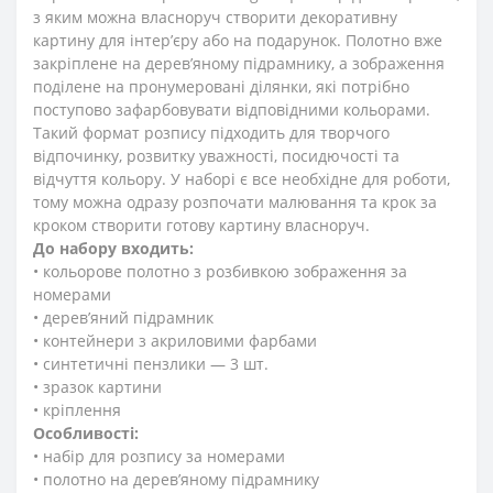
з яким можна власноруч створити декоративну
картину для інтер’єру або на подарунок. Полотно вже
закріплене на дерев’яному підрамнику, а зображення
поділене на пронумеровані ділянки, які потрібно
поступово зафарбовувати відповідними кольорами.
Такий формат розпису підходить для творчого
відпочинку, розвитку уважності, посидючості та
відчуття кольору. У наборі є все необхідне для роботи,
тому можна одразу розпочати малювання та крок за
кроком створити готову картину власноруч.
До набору входить:
• кольорове полотно з розбивкою зображення за
номерами
• дерев’яний підрамник
• контейнери з акриловими фарбами
• синтетичні пензлики — 3 шт.
• зразок картини
• кріплення
Особливості:
• набір для розпису за номерами
• полотно на дерев’яному підрамнику