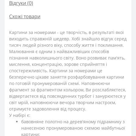
Відгуки (0)
Схожі товари
Картини за номерами - це творчість, в результаті якої
виходить справжній шедевр. Хобі знайшло відгук серед
тисяч людей різного віку, способу життя і покликання.
Малювання є одним з найважливіших способів
пізнання навколишнього світу. Воно розвиває пам'ять,
мислення, концентрацію, зорове сприйняття і
спостережливість. Картини за номерами це
безперечно цікаве заняття розфарбовування картини
по готовій пронумерованій схемі. Наповнюючи
фрагмент за фрагментом кольором, Ви розслабляєтеся,
відвертаєтеся від повсякденних турбот і занурюєтеся у
світ мрій, наповнюючи вечора творчим настроєм,
отримуєте задоволення від процесу.
У набірі є:
бавовняне полотно на дерев'яному підрамнику з
нанесеною пронумерованою схемою майбутньої
картини;