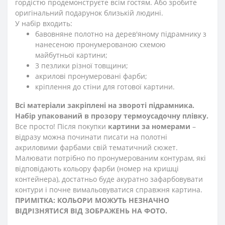
гордістю продемонструєте всім гостям. Або зробите
оригінальний подарунок близькій людині.
У набір входить:
бавовняне полотно на дерев'яному підрамнику з
нанесеною пронумерованою схемою
майбутньої картини;
3 пезлики різної товщини;
акрилові пронумеровані фарби;
кріплення до стіни для готової картини.
Всі матеріали закріплені на звороті підрамника.
Набір упакований в прозору термоусадочну плівку.
Все просто! Після покупки
картини за номерами
–
відразу можна починати писати на полотні
акриловими фарбами свій тематичний сюжет.
Малювати потрібно по пронумерованим контурам, які
відповідають кольору фарби (номер на кришці
контейнера), достатньо буде акуратно зафарбовувати
контури і почне вимальовуватися справжня картина.
ПРИМІТКА: КОЛЬОРИ МОЖУТЬ НЕЗНАЧНО
ВІДРІЗНЯТИСЯ ВІД ЗОБРАЖЕНЬ НА ФОТО.