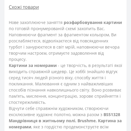
Схожі товари
Нове захоплююче заняття
розфарбовування картини
по готовій пронумерованій схемі захопить Вас.
Наповнюючи фрагмент за фрагментом кольором, Ви
розслабляєтеся, відволікаєтеся від повсякденних
турбот і занурюєтеся в світ мрій, наповнюючи вечора
творчим настроєм, отримуєте задоволення від
процесу.
Картини за номерами
- це творчість, в результаті якої
виходить справжній шедевр. Це хоббі знайшло відгук
серед тисяч людей різного віку, способу життя і
покликання. Малювання є одним з найважливіших
способів пізнання навколишнього світу. Воно розвиває
пам'ять, мислення, концентрацію, зорове сприйняття і
спостережливість.
Відчути себе справжнім художником, створюючи
ексклюзивне художнє полотно, можна разом з
BS51328
Мандрівниця в житньому полі. Brushme. Картина за
номерами
, яке з гордістю продемонструєте всім