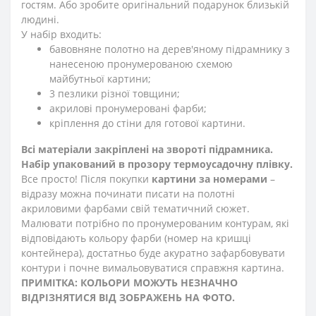
гостям. Або зробите оригінальний подарунок близькій
людині.
У набір входить:
бавовняне полотно на дерев'яному підрамнику з
нанесеною пронумерованою схемою
майбутньої картини;
3 пезлики різної товщини;
акрилові пронумеровані фарби;
кріплення до стіни для готової картини.
Всі матеріали закріплені на звороті підрамника.
Набір упакований в прозору термоусадочну плівку.
Все просто! Після покупки
картини за номерами
–
відразу можна починати писати на полотні
акриловими фарбами свій тематичний сюжет.
Малювати потрібно по пронумерованим контурам, які
відповідають кольору фарби (номер на кришці
контейнера), достатньо буде акуратно зафарбовувати
контури і почне вимальовуватися справжня картина.
ПРИМІТКА: КОЛЬОРИ МОЖУТЬ НЕЗНАЧНО
ВІДРІЗНЯТИСЯ ВІД ЗОБРАЖЕНЬ НА ФОТО.