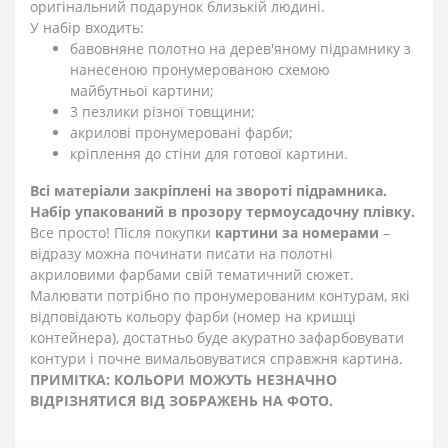
оригінальний подарунок близькій людині.
У набір входить:
бавовняне полотно на дерев'яному підрамнику з
нанесеною пронумерованою схемою
майбутньої картини;
3 пезлики різної товщини;
акрилові пронумеровані фарби;
кріплення до стіни для готової картини.
Всі матеріали закріплені на звороті підрамника.
Набір упакований в прозору термоусадочну плівку.
Все просто! Після покупки
картини за номерами
–
відразу можна починати писати на полотні
акриловими фарбами свій тематичний сюжет.
Малювати потрібно по пронумерованим контурам, які
відповідають кольору фарби (номер на кришці
контейнера), достатньо буде акуратно зафарбовувати
контури і почне вимальовуватися справжня картина.
ПРИМІТКА: КОЛЬОРИ МОЖУТЬ НЕЗНАЧНО
ВІДРІЗНЯТИСЯ ВІД ЗОБРАЖЕНЬ НА ФОТО.