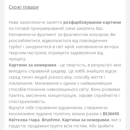
Схожі товари
Нове захоплююче заняття
розфарбовування картини
по готовій пронумерованій схемі захопить Вас.
Наповнюючи фрагмент за фрагментом кольором, Ви
розслабляєтеся, відволікаєтеся від повсякденних
турбот і занурюєтеся в світ мрій, наповнюючи вечора
творчим настроєм, отримуєте задоволення від
процесу.
Картини за номерами
- це творчість, в результаті якої
виходить справжній шедевр. Це хоббі знайшло відгук
серед тисяч людей різного віку, способу життя і
покликання. Малювання є одним з найважливіших
способів пізнання навколишнього світу. Воно розвиває
пам'ять, мислення, концентрацію, зорове сприйняття і
спостережливість.
Відчути себе справжнім художником, створюючи
ексклюзивне художнє полотно, можна разом з
BS36695
Квіткова тіара. Brushme. Картина за номерами
, яке з
гордістю продемонструєте всім гостям. Або зробите