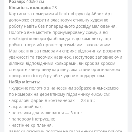
Розмір:
40x50 см
Кількість кольорів:
23
Картина за номерами «Шепіт вітру» від Абрис Арт
допоможе створити власноруч стильну художню
роботу навіть без попереднього досвіду малювання.
Полотно вже містить пронумеровану схему, а всі
необхідні кольори фарб входять до комплекту, що
робить творчий процес зрозумілим і захопливим.
Малювання за номерами сприяє відпочинку, розвитку
уважності та творчих навичок. Поступово заповнюючи
ділянки відповідними кольорами, ви крок за кроком
створите завершену картину, яка стане оригінальною
прикрасою інтер'єру або чудовим подарунком.
Набір містить:
• художнє полотно з нанесеним зображенням-схемою
по номерах на дерев'яному підрамнику 40x50 см;
• акрилові фарби в контейнерах — 23 шт.;
• акриловий лак;
• пензлики для малювання — 3 шт.;
• паперову інструкцію;
• настінне кріплення.
Завдяки якісному полотну на підрамнику готову роботу