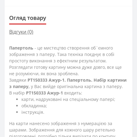
Огляд товару
Відгуки (0)
Папертоль
- це мистецтво створення об`ємного
зображення з паперу. Така техніка поєднує в собі
простоту виконання з ефектним результатом.
Розглядати готову картину можна дуже довго, все ще
не розуміючи, як вона зроблена.
Завдяки
РТ150333 Ажур-1. Папертоль. Набір картини
з паперу,
у Вас вийде оригінальна картина з паперу.
В набір
РТ150333 Ажур-1
входить:
карти, надруковані на спеціальному папері;
обкладинка;
інструкція.
На карти нанесено зображення з нумерацією за
шарами. Зображення для кожного шару ретельно
підготовлені, потрібно тільки вирізати по контуру.