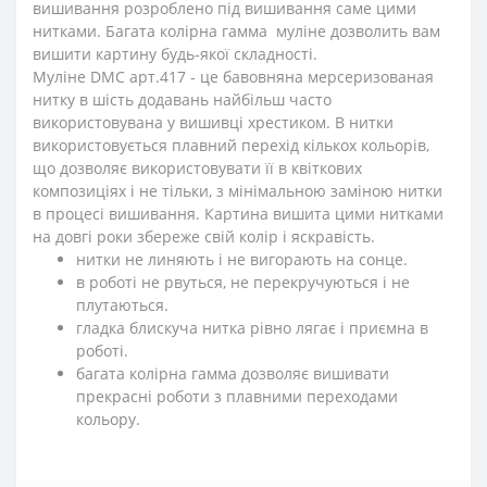
вишивання розроблено під вишивання саме цими
нитками. Багата колірна гамма муліне дозволить вам
вишити картину будь-якої складності.
Муліне DMC арт.417 - це бавовняна мерсеризованая
нитку в шість додавань найбільш часто
використовувана у вишивці хрестиком. В нитки
використовується плавний перехід кількох кольорів,
що дозволяє використовувати її в квіткових
композиціях і не тільки, з мінімальною заміною нитки
в процесі вишивання. Картина вишита цими нитками
на довгі роки збереже свій колір і яскравість.
нитки не линяють і не вигорають на сонце.
в роботі не рвуться, не перекручуються і не
плутаються.
гладка блискуча нитка рівно лягає і приємна в
роботі.
багата колірна гамма дозволяє вишивати
прекрасні роботи з плавними переходами
кольору.