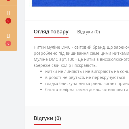
0
Огляд товару
Відгуки (0)
0
Нитки муліне DMC - світовий бренд, що зареко
розроблено під вишивання саме цими нитками. 
Муліне DMC арт.130 - це нитка з високоякісног
збереже свій колір і яскравість.
нитки не линяють і не вигорають на сонц
в роботі не рвуться, не перекручуються і
гладка блискуча нитка рівно лягає і приєм
багата колірна гамма дозволяє вишивати
Відгуки (0)