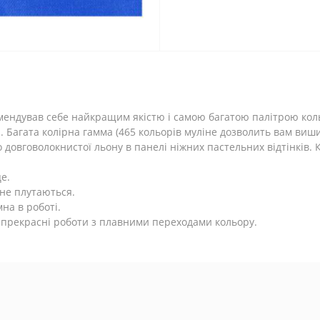
мендував себе найкращим якістю і самою багатою палітрою кол
Багата колірна гамма (465 кольорів муліне дозволить вам вишит
о довговолокнистої льону в панелі ніжних пастельних відтінків
е.
 не плутаються.
на в роботі.
 прекрасні роботи з плавними переходами кольору.