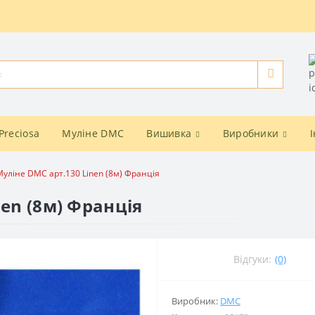
Preciosa
Муліне DMC
Вишивка
Виробники
Муліне DMC арт.130 Linen (8м) Франція
nen (8м) Франція
Відгуки:
(0)
Виробник:
DMC