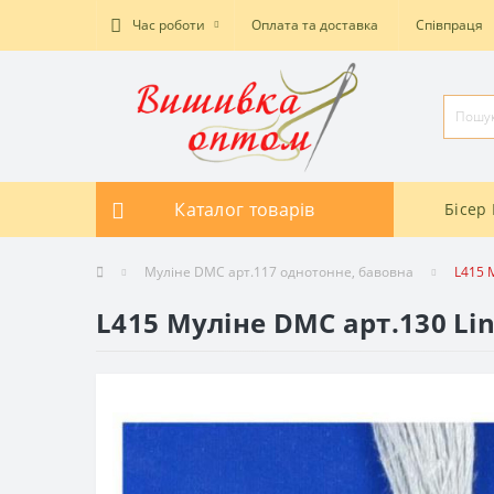
Час роботи
Оплата та доставка
Співпраця
Каталог товарів
Бісер 
Муліне DMC арт.117 однотонне, бавовна
L415 
L415 Муліне DMC арт.130 Li