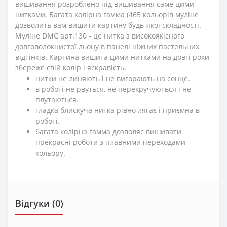
вишивання розроблено під вишивання саме цими
нитками. Багата колірна гамма (465 кольорів муліне
дозволить вам вишити картину будь-якої складності.
Муліне DMC арт.130 - це нитка з високоякісного
довговолокнистої льону в панелі ніжних пастельних
відтінків. Картина вишита цими нитками на довгі роки
збереже свій колір і яскравість.
нитки не линяють і не вигорають на сонце.
в роботі не рвуться, не перекручуються і не
плутаються.
гладка блискуча нитка рівно лягає і приємна в
роботі.
багата колірна гамма дозволяє вишивати
прекрасні роботи з плавними переходами
кольору.
Відгуки (0)