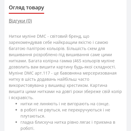
Огляд товару
Відгуки (0)
Нитки муліне DMC - світовий бренд, що
зарекомендував себе найкращим якістю і самою
багатою палітрою кольорів. Більшість схем для
вишивання розроблено під вишивання саме цими
нитками. Багата колірна гамма (465 кольорів муліне
дозволить вам вишити картину будь-якої складності.
Муліне DMC арт.117 - це бавовняна мерсеризованая
нитку в шість додавань найбільш часто
використовувана у вишивці хрестиком. Картина
вишита цими нитками на довгі роки збереже свій колір
і яскравість.
нитки не линяють і не вигорають на сонце.
в роботі не рвуться, не перекручуються і не
плутаються.
гладка блискуча нитка рівно лягає і приємна в
роботі.