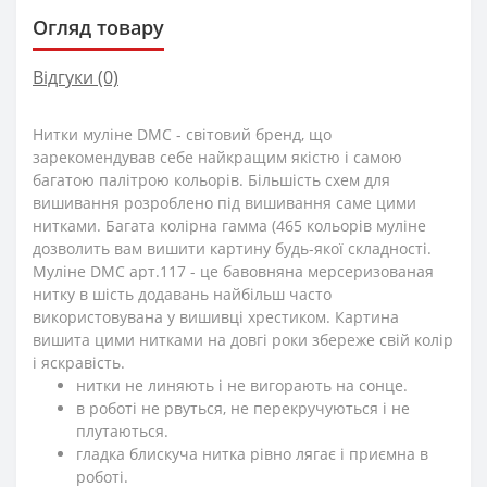
Огляд товару
Відгуки (0)
Нитки муліне DMC - світовий бренд, що
зарекомендував себе найкращим якістю і самою
багатою палітрою кольорів. Більшість схем для
вишивання розроблено під вишивання саме цими
нитками. Багата колірна гамма (465 кольорів муліне
дозволить вам вишити картину будь-якої складності.
Муліне DMC арт.117 - це бавовняна мерсеризованая
нитку в шість додавань найбільш часто
використовувана у вишивці хрестиком. Картина
вишита цими нитками на довгі роки збереже свій колір
і яскравість.
нитки не линяють і не вигорають на сонце.
в роботі не рвуться, не перекручуються і не
плутаються.
гладка блискуча нитка рівно лягає і приємна в
роботі.