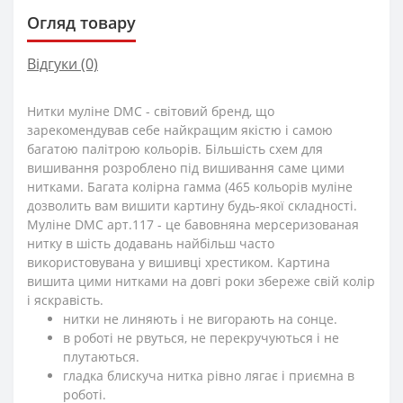
Огляд товару
Відгуки (0)
Нитки муліне DMC - світовий бренд, що
зарекомендував себе найкращим якістю і самою
багатою палітрою кольорів. Більшість схем для
вишивання розроблено під вишивання саме цими
нитками. Багата колірна гамма (465 кольорів муліне
дозволить вам вишити картину будь-якої складності.
Муліне DMC арт.117 - це бавовняна мерсеризованая
нитку в шість додавань найбільш часто
використовувана у вишивці хрестиком. Картина
вишита цими нитками на довгі роки збереже свій колір
і яскравість.
нитки не линяють і не вигорають на сонце.
в роботі не рвуться, не перекручуються і не
плутаються.
гладка блискуча нитка рівно лягає і приємна в
роботі.