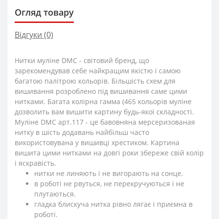
Огляд товару
Відгуки (0)
Нитки муліне DMC - світовий бренд, що
зарекомендував себе найкращим якістю і самою
багатою палітрою кольорів. Більшість схем для
вишивання розроблено під вишивання саме цими
нитками. Багата колірна гамма (465 кольорів муліне
дозволить вам вишити картину будь-якої складності.
Муліне DMC арт.117 - це бавовняна мерсеризованая
нитку в шість додавань найбільш часто
використовувана у вишивці хрестиком. Картина
вишита цими нитками на довгі роки збереже свій колір
і яскравість.
нитки не линяють і не вигорають на сонце.
в роботі не рвуться, не перекручуються і не
плутаються.
гладка блискуча нитка рівно лягає і приємна в
роботі.