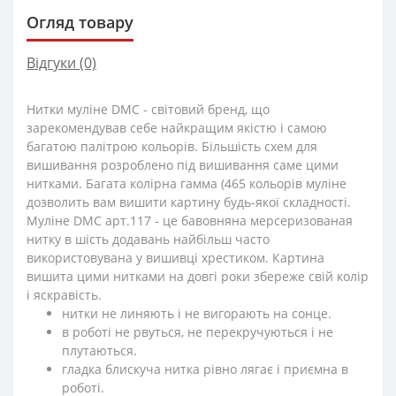
Огляд товару
Відгуки (0)
Нитки муліне DMC - світовий бренд, що
зарекомендував себе найкращим якістю і самою
багатою палітрою кольорів. Більшість схем для
вишивання розроблено під вишивання саме цими
нитками. Багата колірна гамма (465 кольорів муліне
дозволить вам вишити картину будь-якої складності.
Муліне DMC арт.117 - це бавовняна мерсеризованая
нитку в шість додавань найбільш часто
використовувана у вишивці хрестиком. Картина
вишита цими нитками на довгі роки збереже свій колір
і яскравість.
нитки не линяють і не вигорають на сонце.
в роботі не рвуться, не перекручуються і не
плутаються.
гладка блискуча нитка рівно лягає і приємна в
роботі.