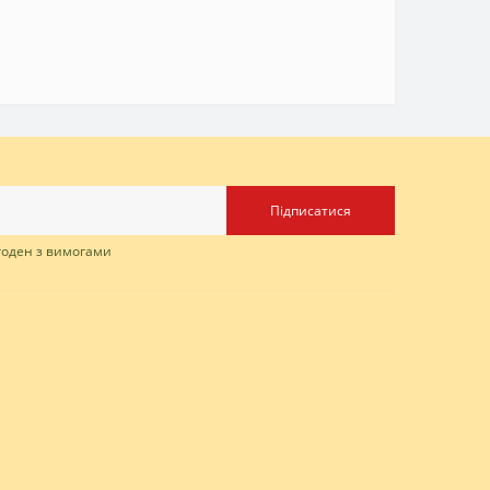
Підписатися
згоден з вимогами