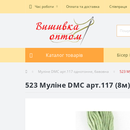
Час роботи
Оплата та доставка
Співпраця
Каталог товарів
Бісер 
Муліне DMC арт.117 однотонне, бавовна
523 М
523 Муліне DMC арт.117 (8м