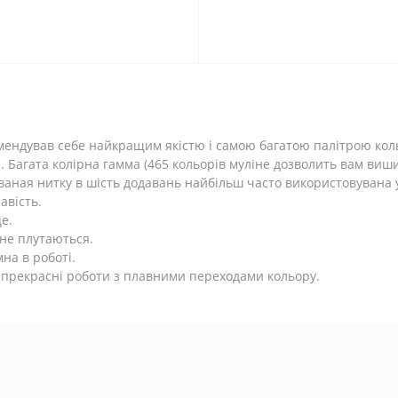
мендував себе найкращим якістю і самою багатою палітрою кол
Багата колірна гамма (465 кольорів муліне дозволить вам вишит
ваная нитку в шість додавань найбільш часто використовувана
авість.
е.
 не плутаються.
на в роботі.
 прекрасні роботи з плавними переходами кольору.