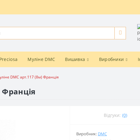
Preciosa
Муліне DMC
Вишивка
Виробники
уліне DMC арт.117 (8м) Франція
) Франція
Відгуки:
(0)
Виробник:
DMC