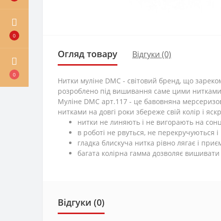
0
Огляд товару
Відгуки (0)
0
Нитки муліне DMC - світовий бренд, що зареко
розроблено під вишивання саме цими нитками. 
Муліне DMC арт.117 - це бавовняна мерсеризо
нитками на довгі роки збереже свій колір і яскр
нитки не линяють і не вигорають на сонц
в роботі не рвуться, не перекручуються і
гладка блискуча нитка рівно лягає і приєм
багата колірна гамма дозволяє вишивати
Відгуки (0)