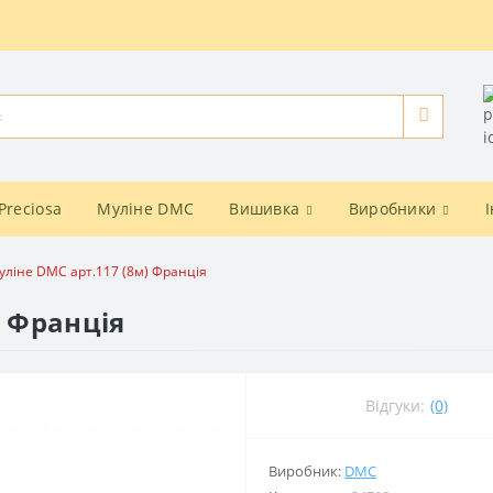
Preciosa
Муліне DMC
Вишивка
Виробники
уліне DMC арт.117 (8м) Франція
) Франція
Відгуки:
(0)
Виробник:
DMC