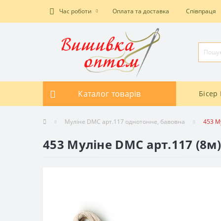
Час роботи
Оплата та доставка
Співпраця
Каталог товарів
Бісер 
Муліне DMC арт.117 однотонне, бавовна
453 М
453 Муліне DMC арт.117 (8м