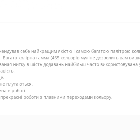
мендував себе найкращим якістю і самою багатою палітрою кол
Багата колірна гамма (465 кольорів муліне дозволить вам вишит
ваная нитку в шість додавань найбільш часто використовувана
авість.
е.
 не плутаються.
на в роботі.
 прекрасні роботи з плавними переходами кольору.