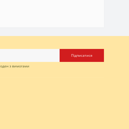
Підписатися
згоден з вимогами