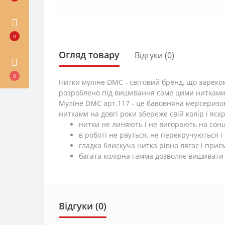
0
Огляд товару
Відгуки (0)
0
Нитки муліне DMC - світовий бренд, що зареко
розроблено під вишивання саме цими нитками. 
Муліне DMC арт.117 - це бавовняна мерсеризо
нитками на довгі роки збереже свій колір і яскр
нитки не линяють і не вигорають на сонц
в роботі не рвуться, не перекручуються і
гладка блискуча нитка рівно лягає і приєм
багата колірна гамма дозволяє вишивати
Відгуки (0)