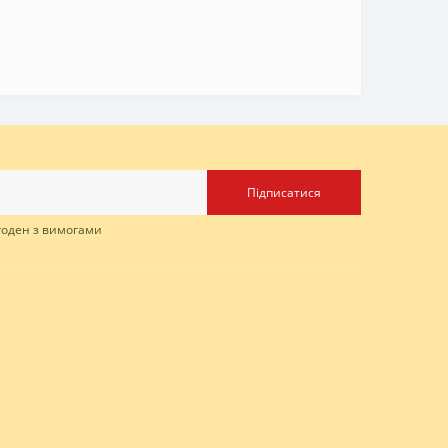
Підписатися
згоден з вимогами