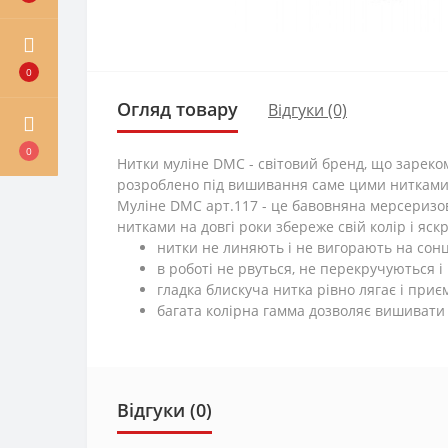
0
Огляд товару
Відгуки (0)
0
Нитки муліне DMC - світовий бренд, що зареко
розроблено під вишивання саме цими нитками. 
Муліне DMC арт.117 - це бавовняна мерсеризо
нитками на довгі роки збереже свій колір і яскр
нитки не линяють і не вигорають на сонц
в роботі не рвуться, не перекручуються і
гладка блискуча нитка рівно лягає і приєм
багата колірна гамма дозволяє вишивати
Відгуки (0)