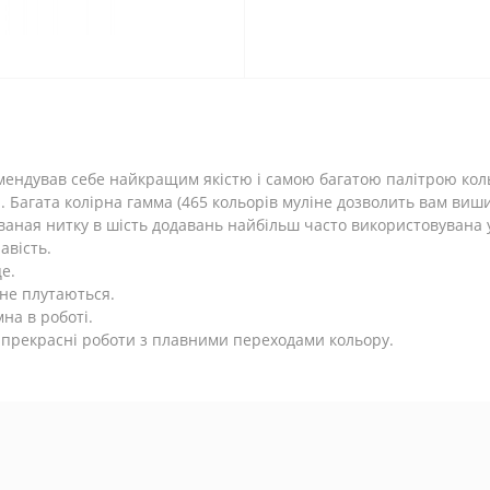
мендував себе найкращим якістю і самою багатою палітрою кол
Багата колірна гамма (465 кольорів муліне дозволить вам вишит
ваная нитку в шість додавань найбільш часто використовувана
авість.
е.
 не плутаються.
на в роботі.
 прекрасні роботи з плавними переходами кольору.