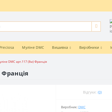
Preciosa
Муліне DMC
Вишивка
Виробники
уліне DMC арт.117 (8м) Франція
) Франція
Відгуки:
(0)
Виробник:
DMC