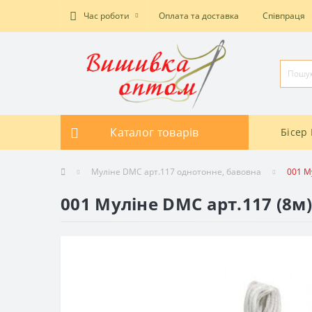
Час роботи
Оплата та доставка
Співпраця
Каталог товарів
Бісер 
Муліне DMC арт.117 однотонне, бавовна
001 М
001 Муліне DMC арт.117 (8м