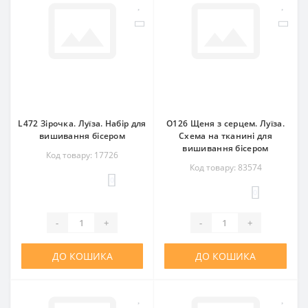
L472 Зірочка. Луїза. Набір для
O126 Щеня з серцем. Луїза.
вишивання бісером
Схема на тканині для
вишивання бісером
Код товару: 17726
Код товару: 83574
0
0
-
+
-
+
ДО КОШИКА
ДО КОШИКА