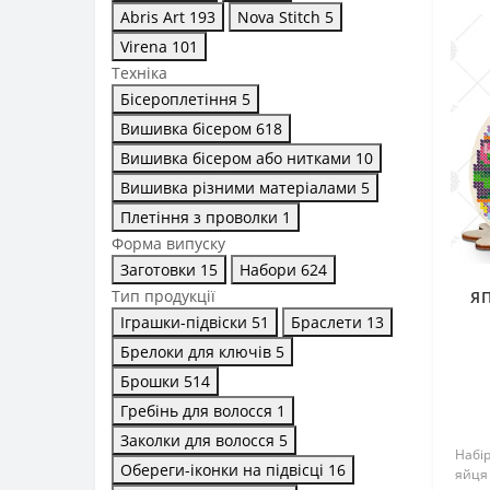
Abris Art
193
Nova Stitch
5
Virena
101
Техніка
Бісероплетіння
5
Вишивка бісером
618
Вишивка бісером або нитками
10
Вишивка різними матеріалами
5
Плетіння з проволки
1
Форма випуску
Заготовки
15
Набори
624
Тип продукції
ЯП
Іграшки-підвіски
51
Браслети
13
Брелоки для ключів
5
Брошки
514
Гребінь для волосся
1
Заколки для волосся
5
Набі
Обереги-іконки на підвісці
16
яйця 