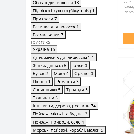
дерев
Обручі для волосся
18
схему
Підвіски і кулони (біжутерія)
1
перфо
підст
Прикраси
7
необх
Резинка для волосся
1
вклад
Розмальовки
7
Тематика
Україна
15
Діти, жінки з дитиною, сім`ї
1
Жінки, дівчата
5
Іриси
3
Бузок
2
Маки
4
Орхідеї
3
Півонії
1
Ромашки
3
Соняшники
5
Троянди
3
Тюльпани
6
Інші квіти, дерева, рослини
74
Пейзажі міські та будівлі
2
Пейзажі природи, село
4
Морські пейзажі, кораблі, маяки
5