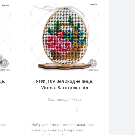
це.
ЯПФ_109 Великоднє яйце.
д
Virena. Заготовка під
вишивку бісером
Код товару: 176963
0
ього
Набір для створення великоднього
яйця під вишивку бісером на