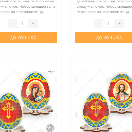
'яній основі, має перфоровану
дерев'яній основі, має перфор
-малюнок. Набор складається з
схему-малюнок. Набор складаєт
рованої заготовки яйца,
перфорованої заготовки яйца,
авки, атласної стрічки, бісеру у
підставки, атласної стрічки, біс
ідної кількості, інструкції та
необхідної кількості, інструкції 
-
+
-
+
ки з зображ..
вкладки з зображ..
ДО КОШИКА
ДО КОШИКА