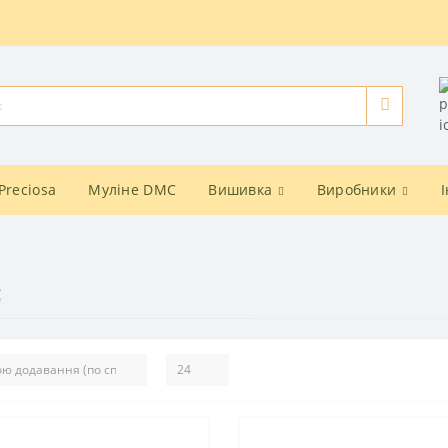
Preciosa
Муліне DMC
Вишивка
Виробники
с