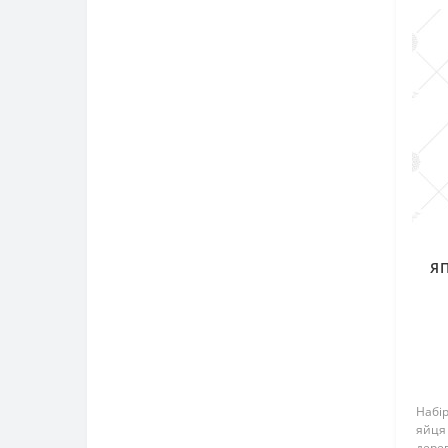
ЯП
Набі
яйця 
дерев