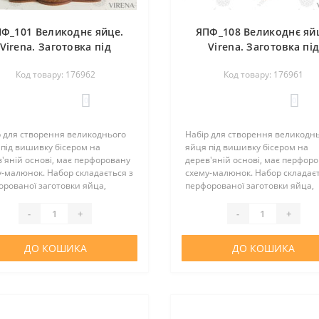
Ф_101 Великоднє яйце.
ЯПФ_108 Великоднє яй
Virena. Заготовка під
Virena. Заготовка пі
вишивку бісером
вишивку бісером
Код товару: 176962
Код товару: 176961
0
0
р для створення великоднього
Набір для створення великодн
під вишивку бісером на
яйця під вишивку бісером на
'яній основі, має перфоровану
дерев'яній основі, має перфор
-малюнок. Набор складається з
схему-малюнок. Набор складаєт
рованої заготовки яйца,
перфорованої заготовки яйца,
авки, атласної стрічки, бісеру у
підставки, атласної стрічки, біс
ідної кількості, інструкції та
необхідної кількості, інструкції 
-
+
-
+
ки з зображ..
вкладки з зображ..
ДО КОШИКА
ДО КОШИКА