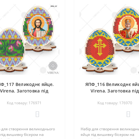
Ф_117 Великоднє яйце.
ЯПФ_116 Великоднє яй
Virena. Заготовка під
Virena. Заготовка пі
вишивку бісером
вишивку бісером
Код товару: 176971
Код товару: 176970
0
0
р для створення великоднього
Набір для створення великодн
під вишивку бісером на
яйця під вишивку бісером на