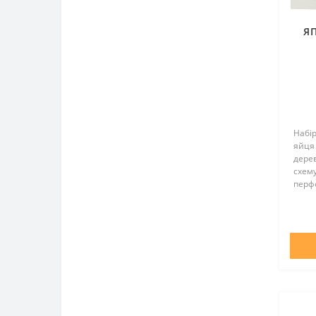
ЯП
Набі
яйця 
дерев
схему
перфо
підст
необх
вклад