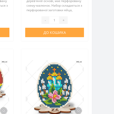
овану
дерев'яній основі, має перфоровану
ься з
схему-малюнок. Набор складається з
перфорованої заготовки яйца,
еру у
підставки, атласної стрічки, бісеру у
та
необхідної кількості, інструкції та
-
+
вкладки з зображ..
ДО КОШИКА