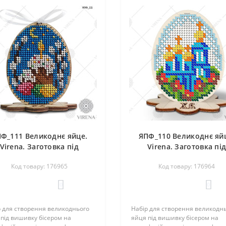
Ф_111 Великоднє яйце.
ЯПФ_110 Великоднє яй
Virena. Заготовка під
Virena. Заготовка пі
вишивку бісером
вишивку бісером
Код товару: 176965
Код товару: 176964
0
0
р для створення великоднього
Набір для створення великодн
під вишивку бісером на
яйця під вишивку бісером на