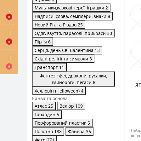
Мультики,казкові герої, іграшки
2
Надписи, слова, семплери, знаки
8
0
Новий Рік та Різдво
25
Одяг, взуття, парасолі, прикраси
30
Пір`я
6
0
Серця, день Св. Валентина
13
Східні релігії та символи
3
0
Транспорт
11
Фентезі: феї, дракони, русалки,
єдинороги, пегаси
8
ЯП
Хелловін (Helloween)
4
Канва та основа
Атлас
25
Велюр
109
Габардин
5
Перфорований пластик
5
Набі
Полотно
188
Фанера
36
яйця 
Фетр
271