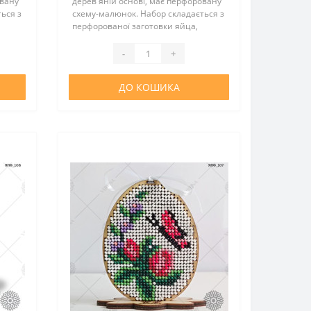
овану
дерев'яній основі, має перфоровану
ься з
схему-малюнок. Набор складається з
перфорованої заготовки яйца,
еру у
підставки, атласної стрічки, бісеру у
та
необхідної кількості, інструкції та
-
+
вкладки з зображ..
ДО КОШИКА