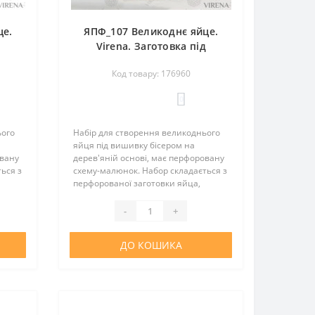
це.
ЯПФ_107 Великоднє яйце.
д
Virena. Заготовка під
вишивку бісером
Код товару: 176960
0
ього
Набір для створення великоднього
яйця під вишивку бісером на
овану
дерев'яній основі, має перфоровану
ься з
схему-малюнок. Набор складається з
перфорованої заготовки яйца,
еру у
підставки, атласної стрічки, бісеру у
та
необхідної кількості, інструкції та
-
+
вкладки з зображ..
ДО КОШИКА