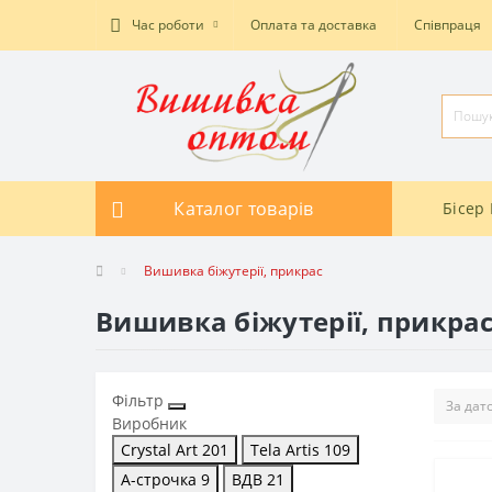
Час роботи
Оплата та доставка
Співпраця
Каталог товарів
Бісер 
Вишивка біжутерії, прикрас
Вишивка біжутерії, прикра
Фільтр
Виробник
Crystal Art
201
Tela Artis
109
А-строчка
9
ВДВ
21