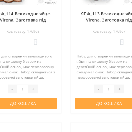
Ф_114 Великоднє яйце.
ЯПФ_113 Великоднє яй
Virena. Заготовка під
Virena. Заготовка пі
вишивку бісером
вишивку бісером
Код товару: 176968
Код товару: 176967
0
0
р для створення великоднього
Набір для створення великодн
під вишивку бісером на
яйця під вишивку бісером на
'яній основі, має перфоровану
дерев'яній основі, має перфор
-малюнок. Набор складається з
схему-малюнок. Набор складаєт
рованої заготовки яйца,
перфорованої заготовки яйца,
авки, атласної стрічки, бісеру у
підставки, атласної стрічки, біс
ідної кількості, інструкції та
необхідної кількості, інструкції 
-
+
-
+
ки з зображ..
вкладки з зображ..
ДО КОШИКА
ДО КОШИКА