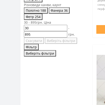
дерев
Різновиди канви, каунт
схему
перфо
Полотно
188
Фанера
36
підст
Фетр
254
необх
вклад
30
-
895
грн.
Ціна
-
грн.
Скасувати
Виберіть фільтри
Фільтр
Виберіть фільтри