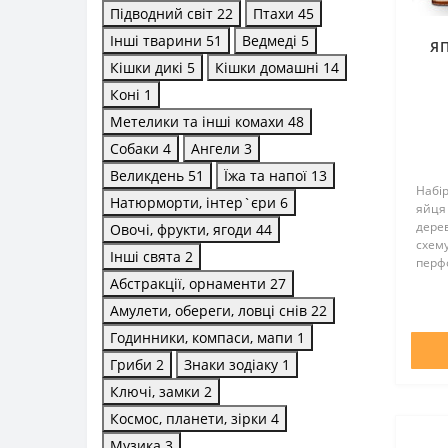
Підводний світ
22
Птахи
45
Інші тварини
51
Ведмеді
5
ЯП
Кішки дикі
5
Кішки домашні
14
Коні
1
Метелики та інші комахи
48
Собаки
4
Ангели
3
Великдень
51
Їжа та напої
13
Набі
Натюрморти, інтер`єри
6
яйця 
дерев
Овочі, фрукти, ягоди
44
схему
Інші свята
2
перфо
підст
Абстракції, орнаменти
27
необх
Амулети, обереги, ловці снів
22
вклад
Годинники, компаси, мапи
1
Гриби
2
Знаки зодіаку
1
Ключі, замки
2
Космос, планети, зірки
4
Музика
3