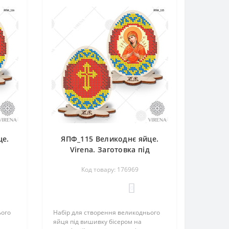
це.
ЯПФ_115 Великоднє яйце.
д
Virena. Заготовка під
вишивку бісером
Код товару: 176969
0
ього
Набір для створення великоднього
яйця під вишивку бісером на