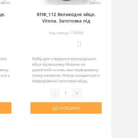
це.
ЯПФ_112 Великоднє яйце.
д
Virena. Заготовка під
вишивку бісером
Код товару: 176966
0
ього
Набір для створення великоднього
яйця під вишивку бісером на
овану
дерев'яній основі, має перфоровану
ься з
схему-малюнок. Набор складається з
перфорованої заготовки яйца,
еру у
підставки, атласної стрічки, бісеру у
та
необхідної кількості, інструкції та
-
+
вкладки з зображ..
ДО КОШИКА