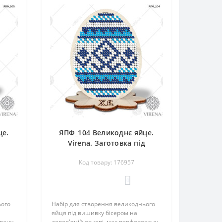
це.
ЯПФ_104 Великоднє яйце.
д
Virena. Заготовка під
вишивку бісером
Код товару: 176957
0
ього
Набір для створення великоднього
яйця під вишивку бісером на
овану
дерев'яній основі, має перфоровану