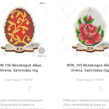
Ф_106 Великоднє яйце.
ЯПФ_105 Великоднє яй
Virena. Заготовка під
Virena. Заготовка пі
вишивку бісером
вишивку бісером
Код товару: 176959
Код товару: 176958
0
0
р для створення великоднього
Набір для створення великодн
під вишивку бісером на
яйця під вишивку бісером на
'яній основі, має перфоровану
дерев'яній основі, має перфор