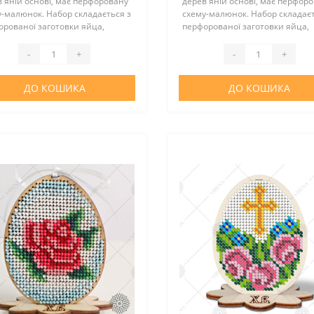
'яній основі, має перфоровану
дерев'яній основі, має перфор
-малюнок. Набор складається з
схему-малюнок. Набор складаєт
рованої заготовки яйца,
перфорованої заготовки яйца,
авки, атласної стрічки, бісеру у
підставки, атласної стрічки, біс
ідної кількості, інструкції та
необхідної кількості, інструкції 
-
+
-
+
ки з зображ..
вкладки з зображ..
ДО КОШИКА
ДО КОШИКА