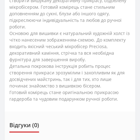
створити вишукану декоративну прикрасу, оздоблену
мікробісером. Готовий комірець стане стильним
доповненням до сукні, блузи або іншого одягу,
підкреслюючи індивідуальність та любов до ручної
роботи.
Основою для вишивки є натуральний художній холст із
чітко нанесеним зображенням-схемою. До комплекту
входить якісний чеський мікробісер Preciosa,
декоративний каміння, стрічка та вся необхідна
фурнітура для завершення виробу.
Детальна покрокова інструкція робить процес
створення прикраси зрозумілим і захопливим як для
досвідчених майстринь, так і для тих, хто лише
починає знайомство з вишивкою бісером.
Готовий комірець стане оригінальною прикрасою
гардероба та чудовим подарунком ручної роботи.
Відгуки (0)