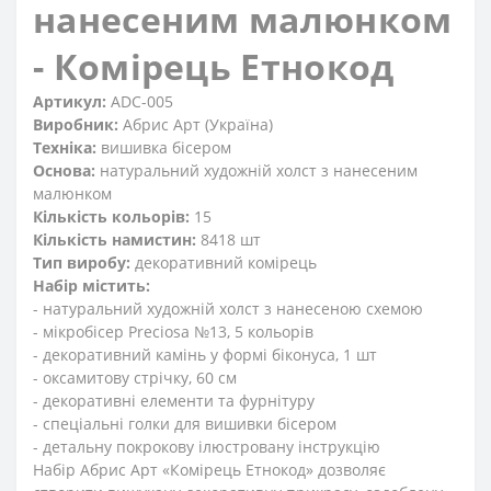
нанесеним малюнком
- Комірець Етнокод
Артикул:
ADC-005
Виробник:
Абрис Арт (Україна)
Техніка:
вишивка бісером
Основа:
натуральний художній холст з нанесеним
малюнком
Кількість кольорів:
15
Кількість намистин:
8418 шт
Тип виробу:
декоративний комірець
Набір містить:
- натуральний художній холст з нанесеною схемою
- мікробісер Preciosa №13, 5 кольорів
- декоративний камінь у формі біконуса, 1 шт
- оксамитову стрічку, 60 см
- декоративні елементи та фурнітуру
- спеціальні голки для вишивки бісером
- детальну покрокову ілюстровану інструкцію
Набір Абрис Арт «Комірець Етнокод» дозволяє