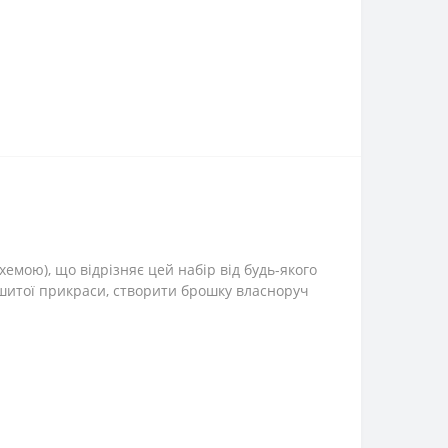
мою), що відрізняє цей набір від будь-якого
дшитої прикраси, створити брошку власноруч