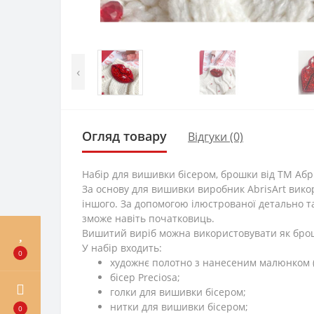
‹
Огляд товару
Відгуки (0)
Набір для вишивки бісером, брошки від ТМ Абр
За основу для вишивки виробник AbrisArt вико
іншого. За допомогою ілюстрованої детально т
зможе навіть початковиць.
Вишитий виріб можна використовувати як брошку
У набір входить:
0
художнє полотно з нанесеним малюнком 
бісер Preciosa;
голки для вишивки бісером;
нитки для вишивки бісером;
0