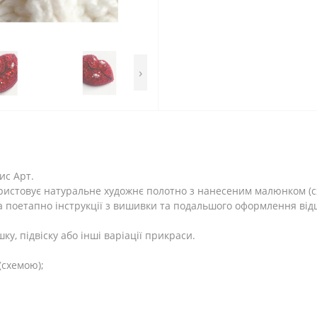
›
ис Арт.
ристовує натуральне художнє полотно з нанесеним малюнком (схе
а поетапно інструкції з вишивки та подальшого оформлення ві
, підвіску або інші варіації прикраси.
(схемою);