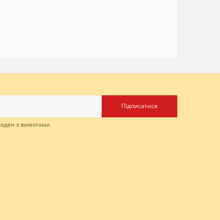
Підписатися
згоден з вимогами