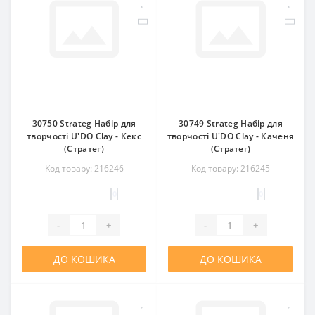
30750 Strateg Набір для
30749 Strateg Набір для
творчості U'DO Clay - Кекс
творчості U'DO Clay - Каченя
(Стратег)
(Стратег)
Код товару: 216246
Код товару: 216245
0
0
-
+
-
+
ДО КОШИКА
ДО КОШИКА