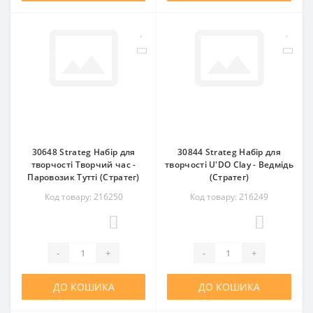
30648 Strateg Набір для
30844 Strateg Набір для
творчості Творчий час -
творчості U'DO Clay - Ведмідь
Паровозик Тутті (Стратег)
(Стратег)
Код товару: 216250
Код товару: 216249
0
0
-
+
-
+
ДО КОШИКА
ДО КОШИКА