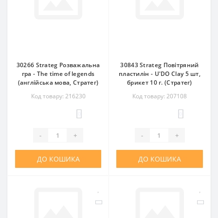
30266 Strateg Розважальна
30843 Strateg Повітряний
гра - The time of legends
пластилін - U'DO Clay 5 шт,
(англійська мова, Стратег)
брикет 10 г. (Стратег)
Код товару: 216230
Код товару: 207108
0
0
-
+
-
+
ДО КОШИКА
ДО КОШИКА