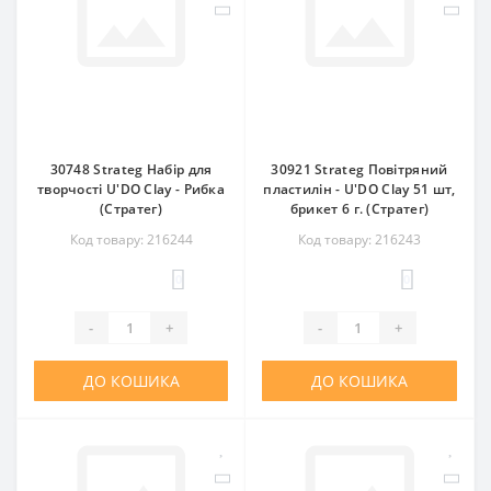
30748 Strateg Набір для
30921 Strateg Повітряний
творчості U'DO Clay - Рибка
пластилін - U'DO Clay 51 шт,
(Стратег)
брикет 6 г. (Стратег)
Код товару: 216244
Код товару: 216243
0
0
-
+
-
+
ДО КОШИКА
ДО КОШИКА