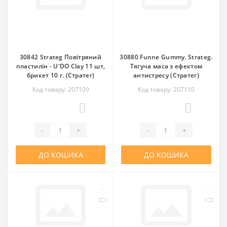
30842 Strateg Повітряний
30880 Funne Gummy. Strateg.
пластилін - U'DO Clay 11 шт,
Тягуча маса з ефектом
брикет 10 г. (Стратег)
антистресу (Стратег)
Код товару: 207109
Код товару: 207110
0
0
-
+
-
+
ДО КОШИКА
ДО КОШИКА