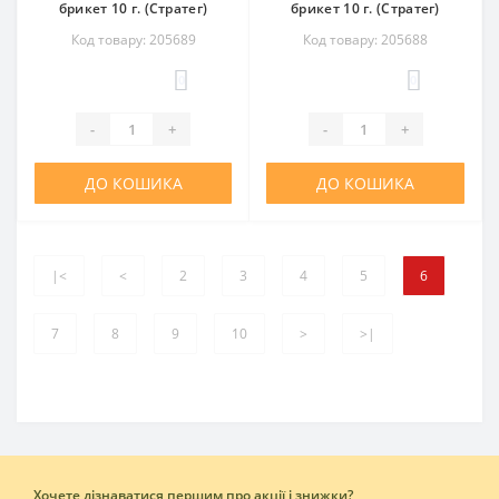
брикет 10 г. (Стратег)
брикет 10 г. (Стратег)
Код товару: 205689
Код товару: 205688
0
0
-
+
-
+
ДО КОШИКА
ДО КОШИКА
|<
<
2
3
4
5
6
7
8
9
10
>
>|
Хочете дізнаватися першим про акції і знижки?