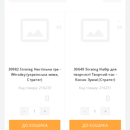
30982 Strateg Настільна гра -
30649 Strateg Набір для
Winsday (українська мова,
творчості Творчий час -
Стратег)
Коник Зуммі (Стратег)
Код товару: 216233
Код товару: 216251
0
0
-
+
-
+
ДО КОШИКА
ДО КОШИКА