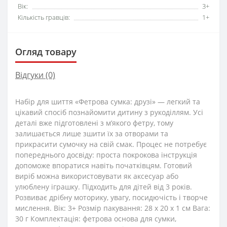
Вік:
3+
Кількість гравців:
1+
Огляд товару
Відгуки (0)
Набір для шиття «Фетрова сумка: друзі» — легкий та
цікавий спосіб познайомити дитину з рукоділлям. Усі
деталі вже підготовлені з м’якого фетру, тому
залишається лише зшити їх за отворами та
прикрасити сумочку на свій смак. Процес не потребує
попереднього досвіду: проста покрокова інструкція
допоможе впоратися навіть початківцям. Готовий
виріб можна використовувати як аксесуар або
улюблену іграшку. Підходить для дітей від 3 років.
Розвиває дрібну моторику, увагу, посидючість і творче
мислення. Вік: 3+ Розмір пакування: 28 х 20 х 1 см Вага:
30 г Комплектація: фетрова основа для сумки,