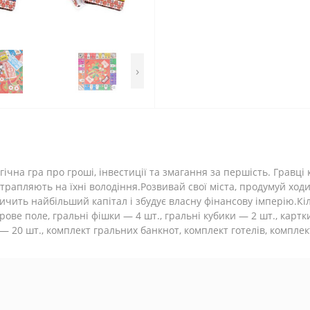
›
ічна гра про гроші, інвестиції та змагання за першість. Гравці
потрапляють на їхні володіння.Розвивай свої міста, продумуй хо
чить найбільший капітал і збудує власну фінансову імперію.Кільк
ігрове поле, гральні фішки — 4 шт., гральні кубики — 2 шт., карт
20 шт., комплект гральних банкнот, комплект готелів, комплект 