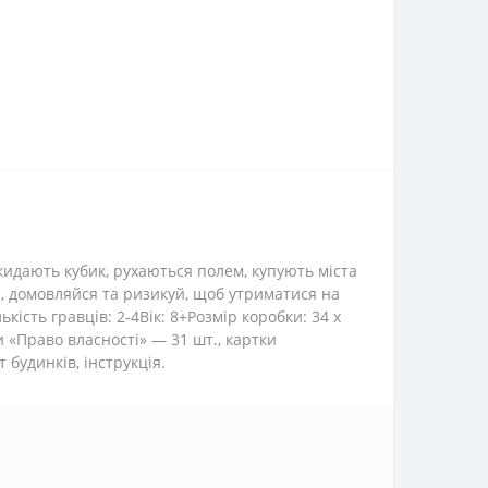
 кидають кубик, рухаються полем, купують міста
ди, домовляйся та ризикуй, щоб утриматися на
ість гравців: 2-4Вік: 8+Розмір коробки: 34 х
ки «Право власності» — 31 шт., картки
будинків, інструкція.