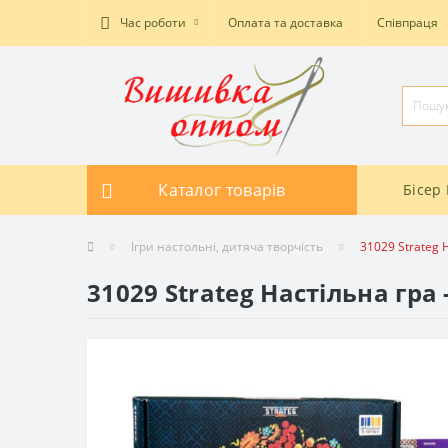
Час роботи
Оплата та доставка
Співпраця
Каталог товарів
Бісер 
Ігри настольні, дитяча творчість
31029 Strateg 
31029 Strateg Настільна гра