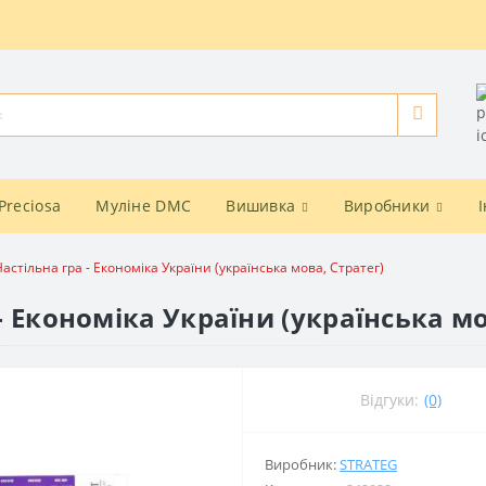
Preciosa
Муліне DMC
Вишивка
Виробники
Настільна гра - Економіка України (українська мова, Стратег)
 - Економіка України (українська мо
Відгуки:
(0)
Виробник:
STRATEG