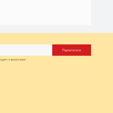
Підписатися
згоден з вимогами